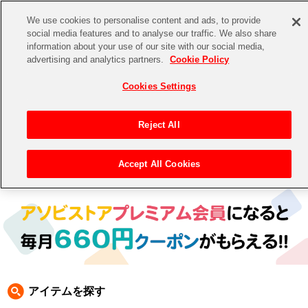
We use cookies to personalise content and ads, to provide
social media features and to analyse our traffic. We also share
information about your use of our site with our social media,
CHANNEL
STORE
EVENT
advertising and analytics partners.
Cookie Policy
グッズ
ゲーム
電子書籍
CD / Blu-ray
Cookies Settings
キャラクター
ジャンル
CHANNEL
アイドルマスターシリーズ
イベントグッズ
【重要】二段階認証設定およびID・パスワード管理のお願い
Reject All
ASOBI CHANNEL TOP
トイ・ホビー
アイドルマスター
【重要】「代金引換」決済および納品書同梱の終了のお知らせ
Accept All Cookies
トップ
生活雑貨
> キャラクター > 鉄拳
STORE
アイドルマスター シンデレラガールズ
ASOBI STORE TOP
グッズ
アイドルマスター ミリオンライブ！
ゲーム
電子書籍
アイドルマスター SideM
CD / Blu-ray
アイドルマスター シャイニーカラーズ
アイテムを探す
EVENT
学園アイドルマスター