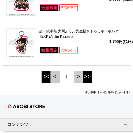
超・鉄拳祭 大川ぶくぶ先生描き下ろしキーホルダー
TEKKEN Jin Kazama
1,700円(税込)
<<
<
>
>>
1
45件中 1～45件を表示 (1/1)
コンテンツ