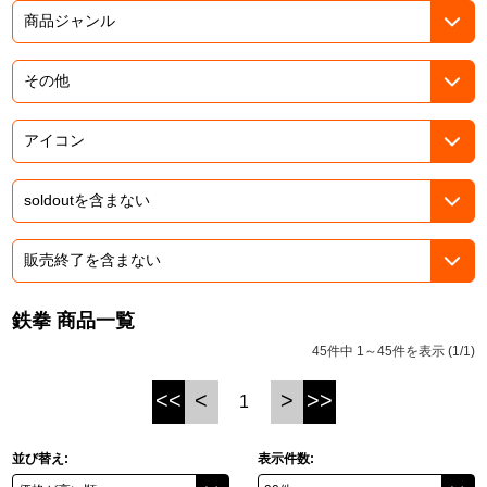
ASOBI TICKET
ASOBI STAGE
プロジェクトアイマス ヴイアライヴ
その他先行受付
テイルズ オブ シリーズ
電音部
プレミアム会員とは
鉄拳
太鼓の達人
ACE COMBAT
鉄拳 商品一覧
パックマン
45件中 1～45件を表示 (1/1)
ナムコクラシック
<<
<
>
>>
1
スサノオマジック
並び替え:
表示件数:
ガンダムシリーズ