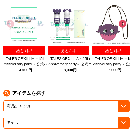
ASOBI TICKET
ASOBI STAGE
プロジェクトアイマス ヴイアライヴ
その他先行受付
テイルズ オブ シリーズ
電音部
プレミアム会員とは
あと7日!
あと7日!
あと7日!
鉄拳
TALES OF XILLIA ～15th
TALES OF XILLIA ～15th
TALES OF XILLIA ～15t
Anniversary party～ 公式パ
Anniversary party～ 公式コ
Anniversary party～ 公
太鼓の達人
ンフレット
ンサートライト
シェット（ティポ）
4,000円
3,000円
3,000円
ACE COMBAT
パックマン
アイテムを探す
ナムコクラシック
スサノオマジック
ガンダムシリーズ