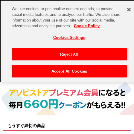
We use cookies to personalise content and ads, to provide
social media features and to analyse our traffic. We also share
information about your use of our site with our social media,
CHANNEL
STORE
EVENT
advertising and analytics partners.
Cookie Policy
グッズ
ゲーム
電子書籍
CD / Blu-ray
Cookies Settings
キャラクター
ジャンル
CHANNEL
アイドルマスターシリーズ
イベントグッズ
【重要】二段階認証設定およびID・パスワード管理のお願い
Reject All
ASOBI CHANNEL TOP
トイ・ホビー
アイドルマスター
【重要】「代金引換」決済および納品書同梱の終了のお知らせ
Accept All Cookies
トップ
生活雑貨
> キャラクター > テイルズ オブ シリーズ
STORE
アイドルマスター シンデレラガールズ
ASOBI STORE TOP
グッズ
アイドルマスター ミリオンライブ！
ゲーム
電子書籍
アイドルマスター SideM
CD / Blu-ray
アイドルマスター シャイニーカラーズ
もうすぐ締切の商品
EVENT
学園アイドルマスター