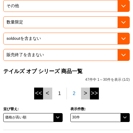
ドラゴンボール
ラブライブ！シリーズ
ラブライブ！
ラブライブ！サンシャイン‼
ラブライブ！虹ヶ咲学園スクールアイドル同好会
テイルズ オブ シリーズ 商品一覧
47件中 1～30件を表示 (1/2)
ラブライブ！スーパースター!!
<<
<
>
>>
1
2
アイドリッシュセブン
モフモフパレード
並び替え:
表示件数: