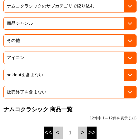
ASOBI TICKET
ASOBI STAGE
プロジェクトアイマス ヴイアライヴ
その他先行受付
テイルズ オブ シリーズ
電音部
プレミアム会員とは
鉄拳
太鼓の達人
ACE COMBAT
パックマン
ナムコクラシック 商品一覧
ナムコクラシック
12件中 1～12件を表示 (1/1)
スサノオマジック
<<
<
>
>>
1
ガンダムシリーズ