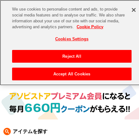
We use cookies to personalise content and ads, to provide
social media features and to analyse our traffic. We also share
information about your use of our site with our social media,
CHANNEL
STORE
EVENT
advertising and analytics partners.
Cookie Policy
グッズ
ゲーム
電子書籍
CD / Blu-ray
Cookies Settings
キャラクター
ジャンル
CHANNEL
アイドルマスターシリーズ
イベントグッズ
【重要】二段階認証設定およびID・パスワード管理のお願い
Reject All
ASOBI CHANNEL TOP
トイ・ホビー
アイドルマスター
【重要】「代金引換」決済および納品書同梱の終了のお知らせ
Accept All Cookies
トップ
生活雑貨
> キャラクター > ナムコクラシック
STORE
アイドルマスター シンデレラガールズ
ASOBI STORE TOP
グッズ
アイドルマスター ミリオンライブ！
ゲーム
電子書籍
アイドルマスター SideM
CD / Blu-ray
アイドルマスター シャイニーカラーズ
アイテムを探す
EVENT
学園アイドルマスター