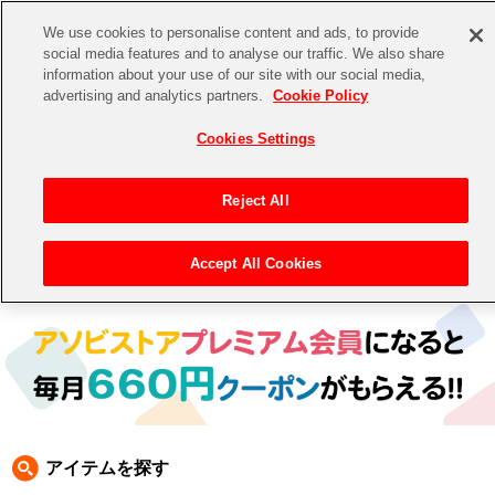
We use cookies to personalise content and ads, to provide
social media features and to analyse our traffic. We also share
information about your use of our site with our social media,
CHANNEL
STORE
EVENT
advertising and analytics partners.
Cookie Policy
グッズ
ゲーム
電子書籍
CD / Blu-ray
Cookies Settings
キャラクター
ジャンル
CHANNEL
アイドルマスターシリーズ
イベントグッズ
【重要】二段階認証設定およびID・パスワード管理のお願い
Reject All
ASOBI CHANNEL TOP
トイ・ホビー
アイドルマスター
【重要】「代金引換」決済および納品書同梱の終了のお知らせ
Accept All Cookies
トップ
生活雑貨
> キャラクター > ナムコクラシック
STORE
アイドルマスター シンデレラガールズ
ASOBI STORE TOP
グッズ
アイドルマスター ミリオンライブ！
ゲーム
電子書籍
アイドルマスター SideM
CD / Blu-ray
アイドルマスター シャイニーカラーズ
アイテムを探す
EVENT
学園アイドルマスター