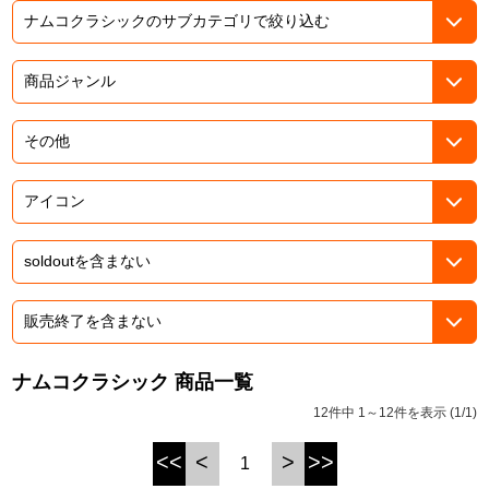
ASOBI TICKET
ASOBI STAGE
プロジェクトアイマス ヴイアライヴ
その他先行受付
テイルズ オブ シリーズ
電音部
プレミアム会員とは
鉄拳
太鼓の達人
ACE COMBAT
パックマン
ナムコクラシック 商品一覧
ナムコクラシック
12件中 1～12件を表示 (1/1)
スサノオマジック
<<
<
>
>>
1
ガンダムシリーズ