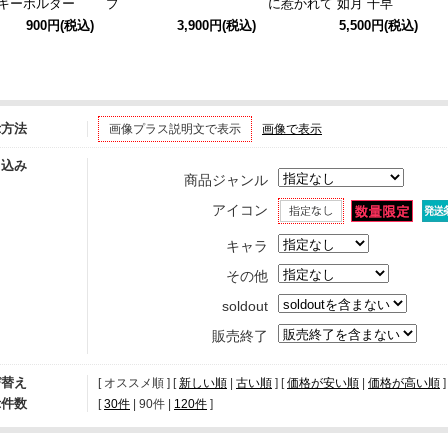
グキーホルダー
プ
に惹かれて 如月 千早
＋」アクリルパネル B
900円
(税込)
3,900円
(税込)
5,500円
(税込)
示方法
画像プラス説明文で表示
画像で表示
り込み
商品ジャンル
アイコン
キャラ
その他
soldout
販売終了
び替え
[ オススメ順 ] [
新しい順
|
古い順
] [
価格が安い順
|
価格が高い順
]
示件数
[ 
30件
 | 
90件
 | 
120件
 ]