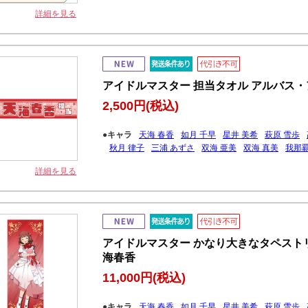
詳細を見る
アイドルマスター 担当タオル アルバス・ア
2,500円
(税込)
●キャラ
天海 春香
如月 千早
星井 美希
萩原 雪歩
秋月 律子
三浦 あずさ
双海 亜美
双海 真美
我那覇
詳細を見る
アイドルマスター かなり大きなタペストリー
海春香
11,000円
(税込)
●キャラ
天海 春香
如月 千早
星井 美希
萩原 雪歩