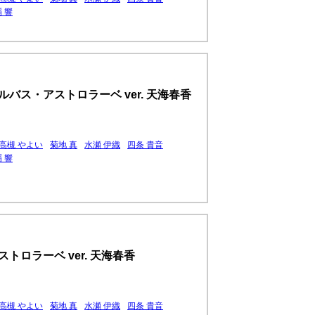
 響
バス・アストロラーベ ver. 天海春香
高槻 やよい
菊地 真
水瀬 伊織
四条 貴音
 響
トロラーベ ver. 天海春香
高槻 やよい
菊地 真
水瀬 伊織
四条 貴音