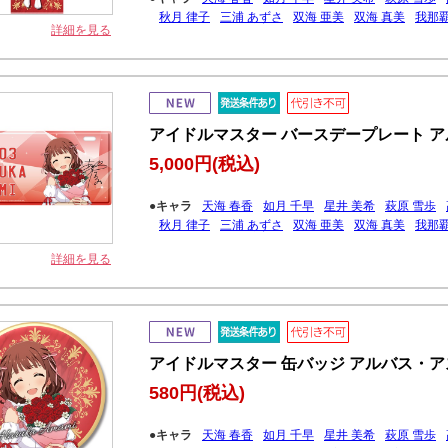
秋月 律子
三浦 あずさ
双海 亜美
双海 真美
我那覇
詳細を見る
アイドルマスター バースデープレート アル
5,000円
(税込)
●キャラ
天海 春香
如月 千早
星井 美希
萩原 雪歩
秋月 律子
三浦 あずさ
双海 亜美
双海 真美
我那覇
詳細を見る
アイドルマスター 缶バッジ アルバス・アス
580円
(税込)
●キャラ
天海 春香
如月 千早
星井 美希
萩原 雪歩