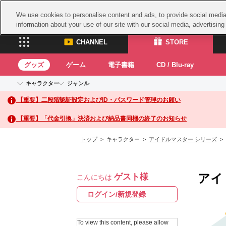
We use cookies to personalise content and ads, to provide social media 
information about your use of our site with our social media, advertisin
CHANNEL
STORE
グッズ
ゲーム
電子書籍
CD / Blu-ray
キャラクター
ジャンル
CHANNEL
STORE
【重要】二段階認証設定およびID・パスワード管理のお願い
アイドルマスターシリーズ
イベントグッズ
鉄拳
ASOBI CHANNEL TOP
ASOBI STORE 
トイ・ホビー
太鼓
アイドルマスター
【重要】「代金引換」決済および納品書同梱の終了のお知らせ
アイドルマスター シンデレラガールズ
グッズ
生活雑貨
ACE 
アイドルマスター ミリオンライブ！
トップ
> キャラクター >
アイドルマスター シリーズ
>
ゲーム
パッ
アイドルマスター SideM
アイドルマスター シャイニーカラーズ
ナム
電子書籍
学園アイドルマスター
アイ
ゲスト様
スサ
こんにちは
CD / Blu-ray
プロジェクトアイマス ヴイアライヴ
ガン
ログイン/新規登録
テイルズ オブ シリーズ
ドラ
電音部
To view this content, please allow