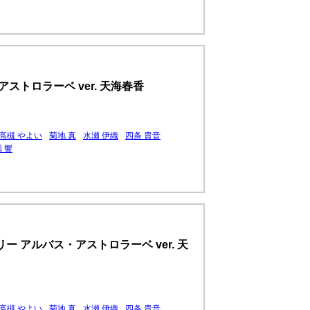
ストロラーベ ver. 天海春香
高槻 やよい
菊地 真
水瀬 伊織
四条 貴音
 響
 アルバス・アストロラーベ ver. 天
高槻 やよい
菊地 真
水瀬 伊織
四条 貴音