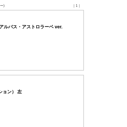
ー)
｜1｜
ルバス・アストロラーベ ver.
ション） 左