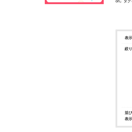
on』タ
表
絞
並
表