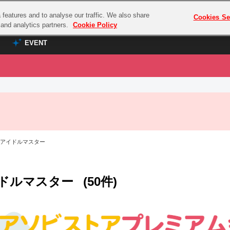
features and to analyse our traffic. We also share
プレミアム会員と
Cookies Se
g and analytics partners.
Cookie Policy
EVENT
EVENT
ラブライブ！シリーズ
プレミアム会員と
TOP
ASOBI TICKET
の達人
ラブライブ！
ラブライブ！サンシャイン‼
ASOBI STAGE
COMBAT
ラブライブ！虹ヶ咲学園スクールアイドル同好会
 アイドルマスター
その他先行受付
クマン
ラブライブ！スーパースター!!
コクラシック
アイドリッシュセブン
ドルマスター
(50件)
ノオマジック
モフモフパレード
ダムシリーズ
ゴンボール