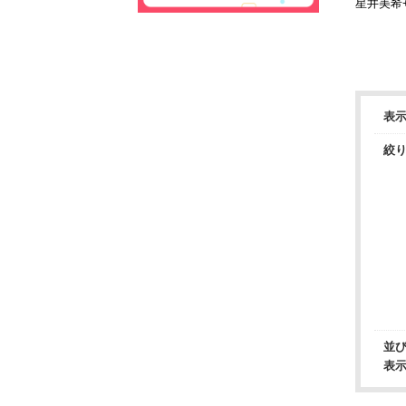
星井美希
ントTシ
WHITE-
表
絞
並
表