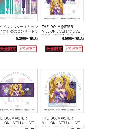
イドルマスター ミリオン
THE IDOLM@STER
イブ！ 公式コンサートラ
MILLION LIVE! 14thLIVE
ト&リングライトセット
DAY1 主演記念 公式フルグ
5,200円
(税込)
6,500円
(税込)
Y1 (14thLIVE ver.)
ラフィックTシャツ 【エミ
リー スチュアート】
HE IDOLM@STER
THE IDOLM@STER
LLION LIVE! 14thLIVE
MILLION LIVE! 14thLIVE
AY1 主演記念 公式フルグ
DAY1 主演記念 公式プロデ