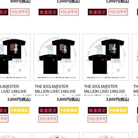
600円
(税込)
1,500円
(税込)
1,000円
(税込)
 【エミリー スチュ
ルスタンド 【エミリー スチ
ャンボうちわ 【エミリー ス
ラ
】
ュアート】
チュアート】
ー
OLM@STER
THE IDOLM@STER
THE IDOLM@STER
T
 LIVE! 14thLIVE
MILLION LIVE! 14thLIVE
MILLION LIVE! 14thLIVE
MI
looming Sign 公式T
DAY2 Blooming Sign 公式T
DAY1 夢咲くワンダーミラ
D
3,600円
(税込)
3,600円
(税込)
3,600円
(税込)
【百瀬莉緒】 Mサイ
シャツ 【馬場このみ】 Mサ
ージュ 公式Tシャツ 【徳川
ー
イズ
まつり】 Mサイズ
リ
ズ