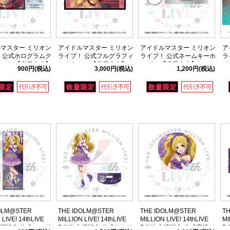
マスター ミリオン
アイドルマスター ミリオン
アイドルマスター ミリオン
ア
 公式ホログラムク
ライブ！ 公式フルグラフィ
ライブ！ 公式ネームキーホ
ラ
ット 【春日未来】
ックタオル 【春日未来】
ルダー 【春日未来】
イ
900円
(税込)
3,000円
(税込)
1,200円
(税込)
E ver.)
(14thLIVE ver.)
(14thLIVE ver.)
DA
OLM@STER
THE IDOLM@STER
THE IDOLM@STER
T
 LIVE! 14thLIVE
MILLION LIVE! 14thLIVE
MILLION LIVE! 14thLIVE
MI
 主演記念 公式ロング
DAY1 主演記念 公式アクリ
DAY1 主演記念 公式応援ジ
D