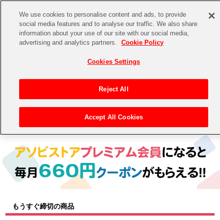
We use cookies to personalise content and ads, to provide
social media features and to analyse our traffic. We also share
information about your use of our site with our social media,
CHANNEL
STORE
EVENT
advertising and analytics partners.
Cookie Policy
グッズ
ゲーム
電子書籍
CD / Blu-ray
Cookies Settings
キャラクター
ジャンル
CHANNEL
アイドルマスターシリーズ
イベントグッズ
【重要】二段階認証設定およびID・パスワード管理のお願い
Reject All
ASOBI CHANNEL TOP
トイ・ホビー
アイドルマスター
【重要】「代金引換」決済および納品書同梱の終了のお知らせ
Accept All Cookies
トップ
生活雑貨
> 商品ジャンル > トイ・ホビー(フィギュア＆ぬいぐるみ)
STORE
アイドルマスター シンデレラガールズ
ASOBI STORE TOP
グッズ
アイドルマスター ミリオンライブ！
ゲーム
電子書籍
アイドルマスター SideM
CD / Blu-ray
アイドルマスター シャイニーカラーズ
もうすぐ締切の商品
EVENT
学園アイドルマスター