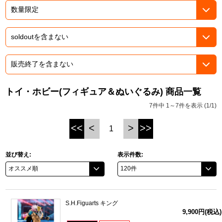
ドラゴンボール
ラブライブ！シリーズ
ラブライブ！
ラブライブ！サンシャイン‼
トイ・ホビー(フィギュア＆ぬいぐるみ) 商品一覧
7件中 1～7件を表示 (1/1)
ラブライブ！虹ヶ咲学園スクールアイドル同好会
<<
<
>
>>
1
ラブライブ！スーパースター!!
並び替え:
表示件数:
アイドリッシュセブン
モフモフパレード
S.H.Figuarts キング
9,900円(税込)