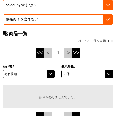
ASOBI TICKET
ASOBI STAGE
プロジェクトアイマス ヴイアライヴ
その他先行受付
テイルズ オブ シリーズ
靴 商品一覧
電音部
プレミアム会員とは
0件中 0～0件を表示 (1/1)
鉄拳
<<
<
>
>>
1
太鼓の達人
並び替え:
表示件数:
ACE COMBAT
パックマン
ナムコクラシック
該当がありませんでした。
スサノオマジック
ガンダムシリーズ