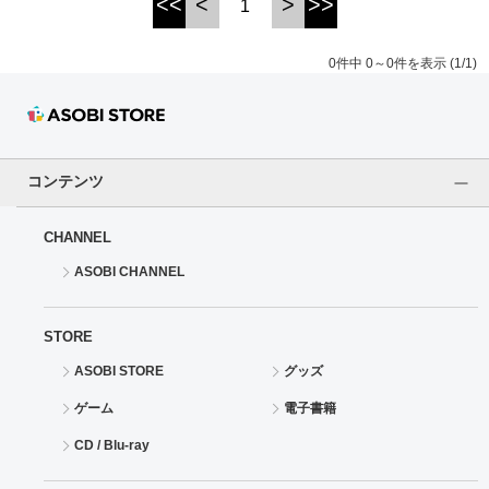
<<
<
>
>>
1
ドラゴンボール
0件中 0～0件を表示 (1/1)
ラブライブ！シリーズ
ラブライブ！
コンテンツ
ラブライブ！サンシャイン‼
CHANNEL
ラブライブ！虹ヶ咲学園スクールアイドル同好会
ASOBI CHANNEL
ラブライブ！スーパースター!!
STORE
アイドリッシュセブン
ASOBI STORE
グッズ
モフモフパレード
ゲーム
電子書籍
CD / Blu-ray