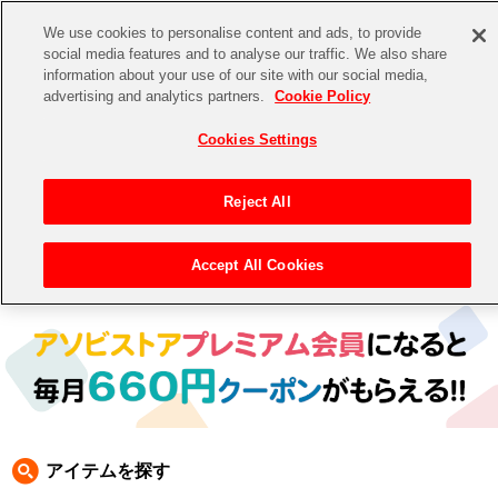
We use cookies to personalise content and ads, to provide
social media features and to analyse our traffic. We also share
information about your use of our site with our social media,
CHANNEL
STORE
EVENT
advertising and analytics partners.
Cookie Policy
グッズ
ゲーム
電子書籍
CD / Blu-ray
Cookies Settings
キャラクター
ジャンル
CHANNEL
アイドルマスターシリーズ
イベントグッズ
【重要】二段階認証設定およびID・パスワード管理のお願い
Reject All
ASOBI CHANNEL TOP
トイ・ホビー
アイドルマスター
【重要】「代金引換」決済および納品書同梱の終了のお知らせ
Accept All Cookies
トップ
生活雑貨
> 商品ジャンル > 靴
STORE
アイドルマスター シンデレラガールズ
ASOBI STORE TOP
グッズ
アイドルマスター ミリオンライブ！
ゲーム
電子書籍
アイドルマスター SideM
CD / Blu-ray
アイドルマスター シャイニーカラーズ
アイテムを探す
EVENT
学園アイドルマスター