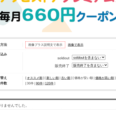
示方法
画像プラス説明文で表示
画像で表示
り込み
soldout
販売終了
び替え
[
オススメ順
] [
新しい順
|
古い順
] [ 価格が安い順 |
価格が高い順
]
示件数
[ 
30件
 | 
90件
 | 
120件
 ]
りませんでした。