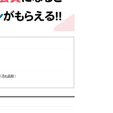
 [
売れ筋順
]