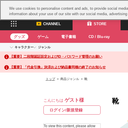
We use cookies to personalise content and ads, to provide social media 
information about your use of our site with our social media, advertisin
CHANNEL
STORE
グッズ
ゲーム
電子書籍
CD / Blu-ray
キャラクター
ジャンル
CHANNEL
STORE
【重要】二段階認証設定およびID・パスワード管理のお願い
アイドルマスターシリーズ
イベントグッズ
鉄拳
ASOBI CHANNEL TOP
ASOBI STORE 
トイ・ホビー
太鼓
アイドルマスター
【重要】「代金引換」決済および納品書同梱の終了のお知らせ
アイドルマスター シンデレラガールズ
グッズ
生活雑貨
ACE 
アイドルマスター ミリオンライブ！
トップ
> 商品ジャンル > 靴
ゲーム
パッ
アイドルマスター SideM
アイドルマスター シャイニーカラーズ
ナム
電子書籍
学園アイドルマスター
靴
ゲスト様
スサ
こんにちは
CD / Blu-ray
プロジェクトアイマス ヴイアライヴ
ガン
ログイン/新規登録
テイルズ オブ シリーズ
ドラ
電音部
To view this content, please allow