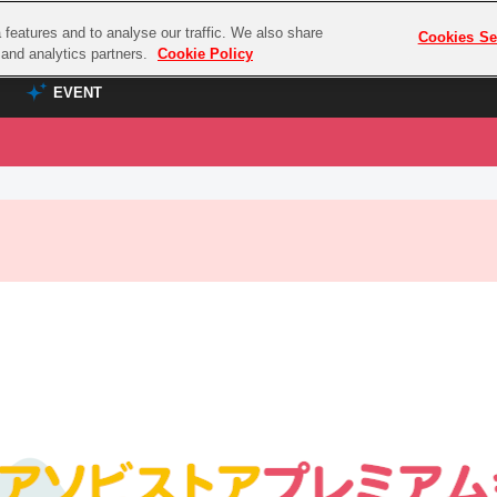
features and to analyse our traffic. We also share
プレミアム会員と
Cookies Se
g and analytics partners.
Cookie Policy
EVENT
EVENT
ラブライブ！シリーズ
プレミアム会員と
TOP
ASOBI TICKET
の達人
ラブライブ！
ラブライブ！サンシャイン‼
ASOBI STAGE
COMBAT
ラブライブ！虹ヶ咲学園スクールアイドル同好会
その他先行受付
クマン
ラブライブ！スーパースター!!
コクラシック
アイドリッシュセブン
ノオマジック
モフモフパレード
ダムシリーズ
ゴンボール