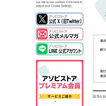
our site to use cookies.
Click here to
adjust your Cookie Settings.
表
絞
並
表
該当があ