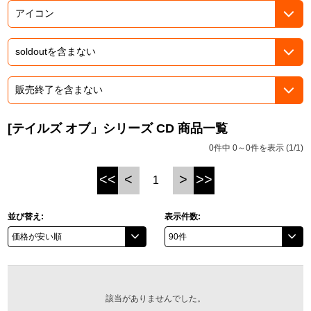
ASOBI TICKET
ASOBI STAGE
プロジェクトアイマス ヴイアライヴ
その他先行受付
テイルズ オブ シリーズ
電音部
プレミアム会員とは
鉄拳
[テイルズ オブ」シリーズ CD 商品一覧
0件中 0～0件を表示 (1/1)
太鼓の達人
<<
<
>
>>
1
ACE COMBAT
パックマン
並び替え:
表示件数:
ナムコクラシック
スサノオマジック
該当がありませんでした。
ガンダムシリーズ