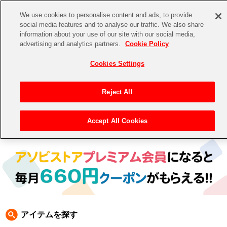
We use cookies to personalise content and ads, to provide
social media features and to analyse our traffic. We also share
information about your use of our site with our social media,
CHANNEL
STORE
EVENT
advertising and analytics partners.
Cookie Policy
グッズ
ゲーム
電子書籍
CD / Blu-ray
Cookies Settings
キャラクター
ジャンル
CHANNEL
アイドルマスターシリーズ
イベントグッズ
【重要】二段階認証設定およびID・パスワード管理のお願い
Reject All
ASOBI CHANNEL TOP
トイ・ホビー
アイドルマスター
【重要】「代金引換」決済および納品書同梱の終了のお知らせ
Accept All Cookies
トップ
生活雑貨
> 商品ジャンル >
CD＆BD
>
CD
> [テイルズ オブ」シリーズ CD
STORE
アイドルマスター シンデレラガールズ
ASOBI STORE TOP
グッズ
アイドルマスター ミリオンライブ！
ゲーム
電子書籍
アイドルマスター SideM
CD / Blu-ray
アイドルマスター シャイニーカラーズ
アイテムを探す
EVENT
学園アイドルマスター