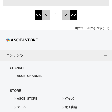
ドラゴンボール
<<
<
>
>>
1
ラブライブ！シリーズ
0件中 0～0件を表示 (1/1)
ラブライブ！
ラブライブ！サンシャイン‼
コンテンツ
ラブライブ！虹ヶ咲学園スクールアイドル同好会
CHANNEL
ラブライブ！スーパースター!!
ASOBI CHANNEL
アイドリッシュセブン
STORE
モフモフパレード
ASOBI STORE
グッズ
ゲーム
電子書籍