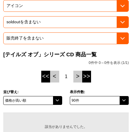
ASOBI TICKET
ASOBI STAGE
プロジェクトアイマス ヴイアライヴ
その他先行受付
テイルズ オブ シリーズ
電音部
プレミアム会員とは
鉄拳
[テイルズ オブ」シリーズ CD 商品一覧
0件中 0～0件を表示 (1/1)
太鼓の達人
<<
<
>
>>
1
ACE COMBAT
パックマン
並び替え:
表示件数:
ナムコクラシック
スサノオマジック
該当がありませんでした。
ガンダムシリーズ