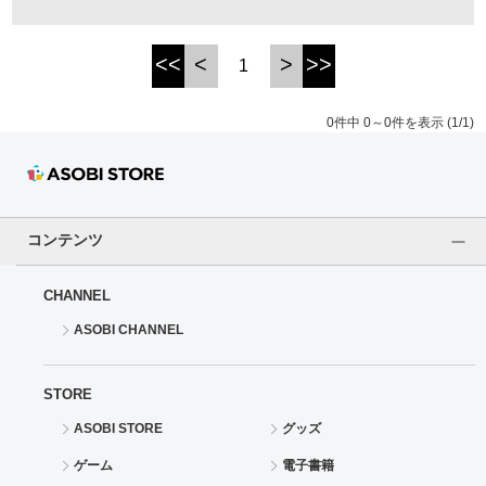
ドラゴンボール
<<
<
>
>>
1
ラブライブ！シリーズ
0件中 0～0件を表示 (1/1)
ラブライブ！
ラブライブ！サンシャイン‼
コンテンツ
ラブライブ！虹ヶ咲学園スクールアイドル同好会
CHANNEL
ラブライブ！スーパースター!!
ASOBI CHANNEL
アイドリッシュセブン
STORE
モフモフパレード
ASOBI STORE
グッズ
ゲーム
電子書籍