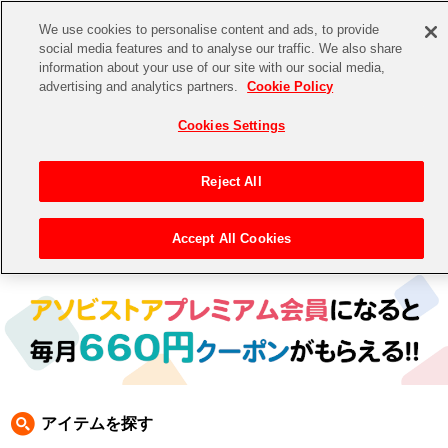
We use cookies to personalise content and ads, to provide
social media features and to analyse our traffic. We also share
information about your use of our site with our social media,
CHANNEL
STORE
EVENT
advertising and analytics partners.
Cookie Policy
グッズ
ゲーム
電子書籍
CD / Blu-ray
Cookies Settings
キャラクター
ジャンル
CHANNEL
アイドルマスターシリーズ
イベントグッズ
【重要】二段階認証設定およびID・パスワード管理のお願い
Reject All
ASOBI CHANNEL TOP
トイ・ホビー
アイドルマスター
【重要】「代金引換」決済および納品書同梱の終了のお知らせ
Accept All Cookies
トップ
生活雑貨
> 商品ジャンル >
CD＆BD
>
CD
> [テイルズ オブ」シリーズ CD
STORE
アイドルマスター シンデレラガールズ
ASOBI STORE TOP
グッズ
アイドルマスター ミリオンライブ！
ゲーム
電子書籍
アイドルマスター SideM
CD / Blu-ray
アイドルマスター シャイニーカラーズ
アイテムを探す
EVENT
学園アイドルマスター