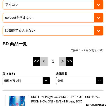
ASOBI TICKET
ASOBI STAGE
プロジェクトアイマス ヴイアライヴ
その他先行受付
テイルズ オブ シリーズ
電音部
プレミアム会員とは
鉄拳
BD 商品一覧
2件中 1～2件を表示 (1/1)
太鼓の達人
<<
<
>
>>
1
ACE COMBAT
パックマン
並び替え:
表示件数:
ナムコクラシック
スサノオマジック
PROJECT IM@S vα-liv PRODUCER MEETING 2024 -
FROM NOW ON!!!- EVENT Blu-ray BOX
ガンダムシリーズ
26,400円(税込)