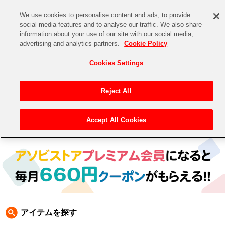
We use cookies to personalise content and ads, to provide
social media features and to analyse our traffic. We also share
information about your use of our site with our social media,
CHANNEL
STORE
EVENT
advertising and analytics partners.
Cookie Policy
グッズ
ゲーム
電子書籍
CD / Blu-ray
Cookies Settings
キャラクター
ジャンル
CHANNEL
アイドルマスターシリーズ
イベントグッズ
【重要】二段階認証設定およびID・パスワード管理のお願い
Reject All
ASOBI CHANNEL TOP
トイ・ホビー
アイドルマスター
【重要】「代金引換」決済および納品書同梱の終了のお知らせ
Accept All Cookies
トップ
生活雑貨
> 商品ジャンル >
CD＆BD
>
BD
> BD
STORE
アイドルマスター シンデレラガールズ
ASOBI STORE TOP
グッズ
アイドルマスター ミリオンライブ！
ゲーム
電子書籍
アイドルマスター SideM
CD / Blu-ray
アイドルマスター シャイニーカラーズ
アイテムを探す
EVENT
学園アイドルマスター