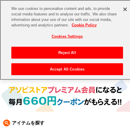
We use cookies to personalise content and ads, to provide
social media features and to analyse our traffic. We also share
information about your use of our site with our social media,
CHANNEL
STORE
EVENT
advertising and analytics partners.
Cookie Policy
グッズ
ゲーム
電子書籍
CD / Blu-ray
Cookies Settings
キャラクター
ジャンル
CHANNEL
アイドルマスターシリーズ
イベントグッズ
【重要】二段階認証設定およびID・パスワード管理のお願い
Reject All
ASOBI CHANNEL TOP
トイ・ホビー
アイドルマスター
【重要】「代金引換」決済および納品書同梱の終了のお知らせ
Accept All Cookies
トップ
生活雑貨
> 商品ジャンル >
CD＆BD
>
BD
> BD
STORE
アイドルマスター シンデレラガールズ
ASOBI STORE TOP
グッズ
アイドルマスター ミリオンライブ！
ゲーム
電子書籍
アイドルマスター SideM
CD / Blu-ray
アイドルマスター シャイニーカラーズ
アイテムを探す
EVENT
学園アイドルマスター