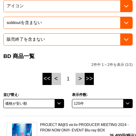
ASOBI TICKET
ASOBI STAGE
プロジェクトアイマス ヴイアライヴ
その他先行受付
テイルズ オブ シリーズ
電音部
プレミアム会員とは
鉄拳
BD 商品一覧
2件中 1～2件を表示 (1/1)
太鼓の達人
<<
<
>
>>
1
ACE COMBAT
パックマン
並び替え:
表示件数:
ナムコクラシック
スサノオマジック
PROJECT IM@S vα-liv PRODUCER MEETING 2024 -
FROM NOW ON!!!- EVENT Blu-ray BOX
ガンダムシリーズ
26,400円(税込)