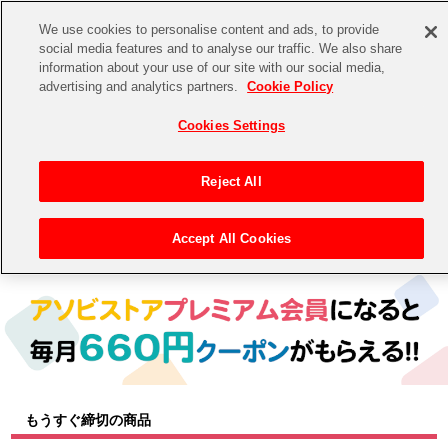
We use cookies to personalise content and ads, to provide
social media features and to analyse our traffic. We also share
information about your use of our site with our social media,
CHANNEL
STORE
EVENT
advertising and analytics partners.
Cookie Policy
グッズ
ゲーム
電子書籍
CD / Blu-ray
Cookies Settings
キャラクター
ジャンル
CHANNEL
アイドルマスターシリーズ
イベントグッズ
【重要】二段階認証設定およびID・パスワード管理のお願い
Reject All
ASOBI CHANNEL TOP
トイ・ホビー
アイドルマスター
【重要】「代金引換」決済および納品書同梱の終了のお知らせ
Accept All Cookies
トップ
生活雑貨
> キャラクター >
アイドルマスター シリーズ
> プロジェクトアイマス ヴイアライヴ
STORE
アイドルマスター シンデレラガールズ
ASOBI STORE TOP
グッズ
アイドルマスター ミリオンライブ！
ゲーム
電子書籍
アイドルマスター SideM
CD / Blu-ray
アイドルマスター シャイニーカラーズ
もうすぐ締切の商品
EVENT
学園アイドルマスター