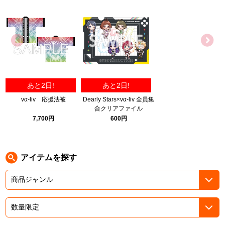
ASOBI TICKET
ASOBI STAGE
プロジェクトアイマス ヴイアライヴ
その他先行受付
テイルズ オブ シリーズ
電音部
プレミアム会員とは
あと2日!
あと2日!
鉄拳
vα-liv 応援法被
Dearly Stars×vα-liv 全員集
合クリアファイル
太鼓の達人
7,700円
600円
ACE COMBAT
パックマン
アイテムを探す
ナムコクラシック
スサノオマジック
ガンダムシリーズ