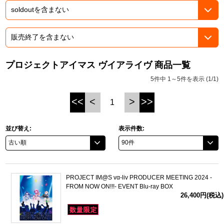
ドラゴンボール
ラブライブ！シリーズ
プロジェクトアイマス ヴイアライヴ 商品一覧
ラブライブ！
5件中 1～5件を表示 (1/1)
ラブライブ！サンシャイン‼
<<
<
>
>>
1
ラブライブ！虹ヶ咲学園スクールアイドル同好会
並び替え:
表示件数:
ラブライブ！スーパースター!!
アイドリッシュセブン
PROJECT IM@S vα-liv PRODUCER MEETING 2024 -
モフモフパレード
FROM NOW ON!!!- EVENT Blu-ray BOX
26,400円(税込)