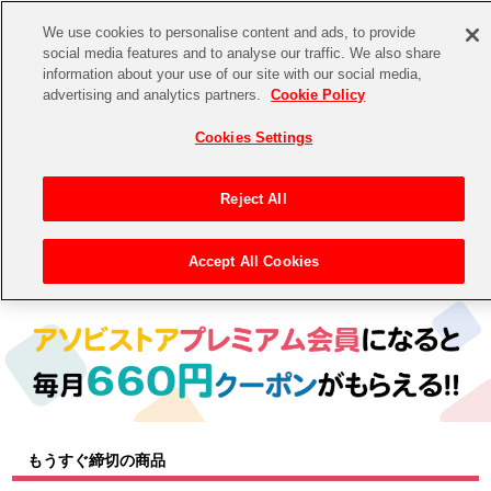
We use cookies to personalise content and ads, to provide
social media features and to analyse our traffic. We also share
information about your use of our site with our social media,
CHANNEL
STORE
EVENT
advertising and analytics partners.
Cookie Policy
グッズ
ゲーム
電子書籍
CD / Blu-ray
Cookies Settings
キャラクター
ジャンル
CHANNEL
アイドルマスターシリーズ
イベントグッズ
【重要】二段階認証設定およびID・パスワード管理のお願い
Reject All
ASOBI CHANNEL TOP
トイ・ホビー
アイドルマスター
【重要】「代金引換」決済および納品書同梱の終了のお知らせ
Accept All Cookies
トップ
生活雑貨
> キャラクター >
アイドルマスター シリーズ
> プロジェクトアイマス ヴイアライヴ
STORE
アイドルマスター シンデレラガールズ
ASOBI STORE TOP
グッズ
アイドルマスター ミリオンライブ！
ゲーム
電子書籍
アイドルマスター SideM
CD / Blu-ray
アイドルマスター シャイニーカラーズ
もうすぐ締切の商品
EVENT
学園アイドルマスター