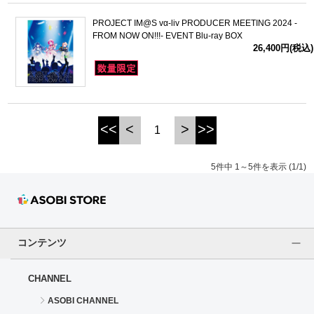
PROJECT IM@S vα-liv PRODUCER MEETING 2024 -
FROM NOW ON!!!- EVENT Blu-ray BOX
26,400円(税込)
<<
<
>
>>
1
5件中 1～5件を表示 (1/1)
コンテンツ
CHANNEL
ASOBI CHANNEL