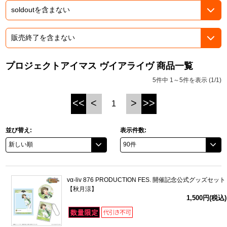
ドラゴンボール
ラブライブ！シリーズ
プロジェクトアイマス ヴイアライヴ 商品一覧
ラブライブ！
5件中 1～5件を表示 (1/1)
ラブライブ！サンシャイン‼
<<
<
>
>>
1
ラブライブ！虹ヶ咲学園スクールアイドル同好会
並び替え:
表示件数:
ラブライブ！スーパースター!!
アイドリッシュセブン
vα-liv 876 PRODUCTION FES. 開催記念公式グッズセット
モフモフパレード
【秋月涼】
1,500円(税込)