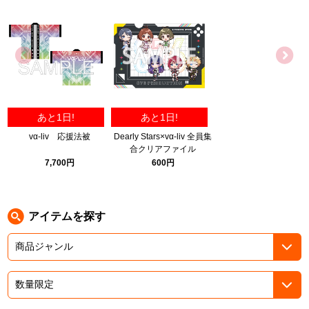
ASOBI TICKET
ASOBI STAGE
プロジェクトアイマス ヴイアライヴ
その他先行受付
テイルズ オブ シリーズ
電音部
プレミアム会員とは
あと1日!
あと1日!
鉄拳
vα-liv 応援法被
Dearly Stars×vα-liv 全員集
合クリアファイル
太鼓の達人
7,700円
600円
ACE COMBAT
パックマン
アイテムを探す
ナムコクラシック
スサノオマジック
ガンダムシリーズ