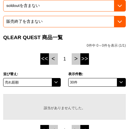
ASOBI TICKET
ASOBI STAGE
プロジェクトアイマス ヴイアライヴ
その他先行受付
テイルズ オブ シリーズ
QLEAR QUEST 商品一覧
電音部
プレミアム会員とは
0件中 0～0件を表示 (1/1)
鉄拳
<<
<
>
>>
1
太鼓の達人
並び替え:
表示件数:
ACE COMBAT
パックマン
ナムコクラシック
該当がありませんでした。
スサノオマジック
ガンダムシリーズ