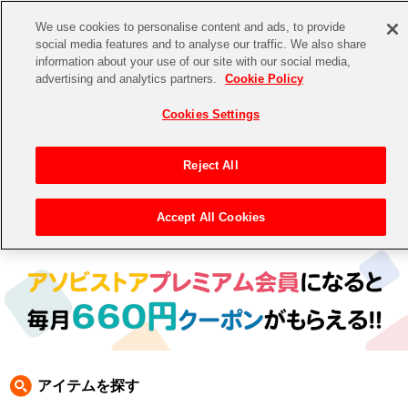
We use cookies to personalise content and ads, to provide
social media features and to analyse our traffic. We also share
information about your use of our site with our social media,
CHANNEL
STORE
EVENT
advertising and analytics partners.
Cookie Policy
グッズ
ゲーム
電子書籍
CD / Blu-ray
Cookies Settings
キャラクター
ジャンル
CHANNEL
アイドルマスターシリーズ
イベントグッズ
【重要】二段階認証設定およびID・パスワード管理のお願い
Reject All
ASOBI CHANNEL TOP
トイ・ホビー
アイドルマスター
【重要】「代金引換」決済および納品書同梱の終了のお知らせ
Accept All Cookies
トップ
生活雑貨
>
>
テイルズ オブ フェスティバル 2020 (2021年３月開催ver.)
> QLEAR QUEST
STORE
アイドルマスター シンデレラガールズ
ASOBI STORE TOP
グッズ
アイドルマスター ミリオンライブ！
ゲーム
電子書籍
アイドルマスター SideM
CD / Blu-ray
アイドルマスター シャイニーカラーズ
アイテムを探す
EVENT
学園アイドルマスター