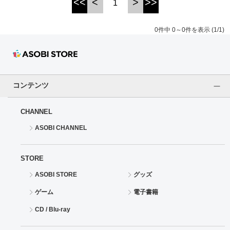
<<
<
>
>>
1
ドラゴンボール
0件中 0～0件を表示 (1/1)
ラブライブ！シリーズ
ラブライブ！
コンテンツ
ラブライブ！サンシャイン‼
CHANNEL
ラブライブ！虹ヶ咲学園スクールアイドル同好会
ASOBI CHANNEL
ラブライブ！スーパースター!!
STORE
アイドリッシュセブン
ASOBI STORE
グッズ
モフモフパレード
ゲーム
電子書籍
CD / Blu-ray