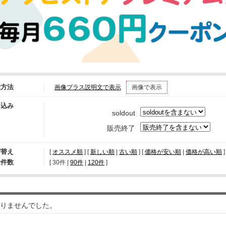
示方法
画像プラス説明文で表示
画像で表示
り込み
soldout
販売終了
び替え
[
オススメ順
] [
新しい順
|
古い順
] [
価格が安い順
|
価格が高い順
]
示件数
[ 
30件
 | 
90件
 | 
120件
 ]
りませんでした。