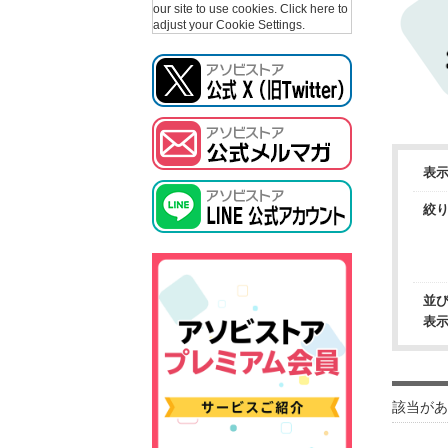
our site to use cookies.
Click here to
adjust your Cookie Settings.
表
絞
並
表
該当があ