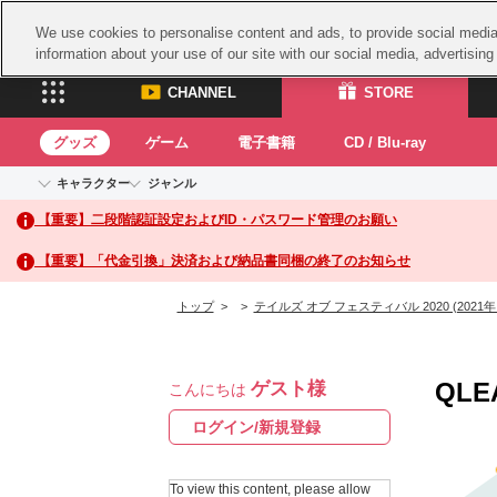
We use cookies to personalise content and ads, to provide social media 
information about your use of our site with our social media, advertisin
CHANNEL
STORE
グッズ
ゲーム
電子書籍
CD / Blu-ray
キャラクター
ジャンル
CHANNEL
STORE
【重要】二段階認証設定およびID・パスワード管理のお願い
アイドルマスターシリーズ
イベントグッズ
鉄拳
ASOBI CHANNEL TOP
ASOBI STORE 
トイ・ホビー
太鼓
アイドルマスター
【重要】「代金引換」決済および納品書同梱の終了のお知らせ
アイドルマスター シンデレラガールズ
グッズ
生活雑貨
ACE 
アイドルマスター ミリオンライブ！
トップ
>
>
テイルズ オブ フェスティバル 2020 (2021年
ゲーム
パッ
アイドルマスター SideM
アイドルマスター シャイニーカラーズ
ナム
電子書籍
学園アイドルマスター
QLE
ゲスト様
スサ
こんにちは
CD / Blu-ray
プロジェクトアイマス ヴイアライヴ
ガン
ログイン/新規登録
テイルズ オブ シリーズ
ドラ
電音部
To view this content, please allow