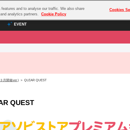
features and to analyse our traffic. We also share
プレミアム会員と
Cookies Se
g and analytics partners.
Cookie Policy
EVENT
EVENT
ラブライブ！シリーズ
プレミアム会員と
TOP
ASOBI TICKET
の達人
ラブライブ！
ラブライブ！サンシャイン‼
ASOBI STAGE
COMBAT
ラブライブ！虹ヶ咲学園スクールアイドル同好会
３月開催ver.)
> QLEAR QUEST
その他先行受付
クマン
ラブライブ！スーパースター!!
コクラシック
アイドリッシュセブン
AR QUEST
ノオマジック
モフモフパレード
ダムシリーズ
ゴンボール