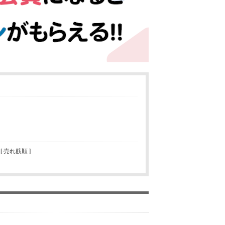
 [ 売れ筋順 ]