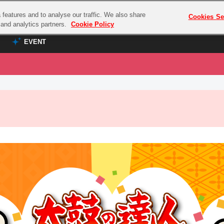
features and to analyse our traffic. We also share
プレミアム会員と
Cookies Se
g and analytics partners.
Cookie Policy
EVENT
EVENT
ラブライブ！シリーズ
プレミアム会員と
TOP
ASOBI TICKET
の達人
ラブライブ！
ラブライブ！サンシャイン‼
ASOBI STAGE
COMBAT
ラブライブ！虹ヶ咲学園スクールアイドル同好会
その他先行受付
クマン
ラブライブ！スーパースター!!
コクラシック
アイドリッシュセブン
ノオマジック
モフモフパレード
ダムシリーズ
ゴンボール