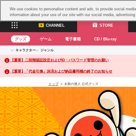
We use cookies to personalise content and ads, to provide social media 
information about your use of our site with our social media, advertisin
CHANNEL
STORE
グッズ
ゲーム
電子書籍
CD / Blu-ray
キャラクター
ジャンル
CHANNEL
STORE
【重要】二段階認証設定およびID・パスワード管理のお願い
アイドルマスターシリーズ
イベントグッズ
鉄拳
ASOBI CHANNEL TOP
ASOBI STORE 
トイ・ホビー
太鼓
アイドルマスター
【重要】「代金引換」決済および納品書同梱の終了のお知らせ
アイドルマスター シンデレラガールズ
グッズ
生活雑貨
ACE 
アイドルマスター ミリオンライブ！
トップ
> 太鼓の達人 公式グッズ
ゲーム
パッ
アイドルマスター SideM
アイドルマスター シャイニーカラーズ
ナム
電子書籍
学園アイドルマスター
スサ
CD / Blu-ray
プロジェクトアイマス ヴイアライヴ
ガン
テイルズ オブ シリーズ
ドラ
電音部