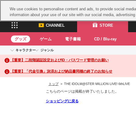
We use cookies to personalise content and ads, to provide social media 
information about your use of our site with our social media, advertisin
CHANNEL
STORE
グッズ
ゲーム
電子書籍
CD / Blu-ray
キャラクター
ジャンル
CHANNEL
STORE
【重要】二段階認証設定およびID・パスワード管理のお願い
アイドルマスターシリーズ
イベントグッズ
鉄拳
ASOBI CHANNEL TOP
ASOBI STORE 
トイ・ホビー
太鼓
アイドルマスター
【重要】「代金引換」決済および納品書同梱の終了のお知らせ
アイドルマスター シンデレラガールズ
グッズ
生活雑貨
ACE 
アイドルマスター ミリオンライブ！
トップ
> THE IDOLM@STER MILLION LIVE! 6thLIVE
ゲーム
パッ
アイドルマスター SideM
こちらのページは掲載が終了いたしました。
アイドルマスター シャイニーカラーズ
ナム
電子書籍
ショッピングに戻る
学園アイドルマスター
スサ
CD / Blu-ray
プロジェクトアイマス ヴイアライヴ
ガン
テイルズ オブ シリーズ
ドラ
電音部