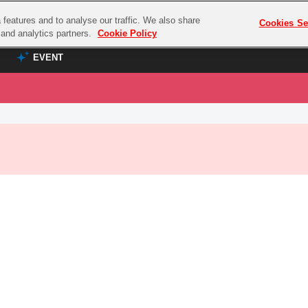
features and to analyse our traffic. We also share
プレミアム会員と
Cookies Se
g and analytics partners.
Cookie Policy
EVENT
EVENT
ラブライブ！シリーズ
プレミアム会員と
TOP
ASOBI TICKET
の達人
ラブライブ！
ラブライブ！サンシャイン‼
ASOBI STAGE
COMBAT
ラブライブ！虹ヶ咲学園スクールアイドル同好会
その他先行受付
クマン
ラブライブ！スーパースター!!
コクラシック
アイドリッシュセブン
ノオマジック
モフモフパレード
ダムシリーズ
ゴンボール