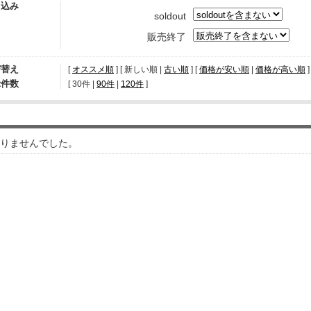
り込み
soldout
販売終了
び替え
[
オススメ順
] [ 新しい順 |
古い順
] [
価格が安い順
|
価格が高い順
]
示件数
[ 
30件
 | 
90件
 | 
120件
 ]
りませんでした。