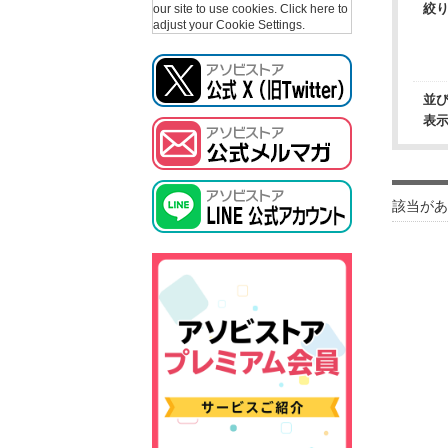
絞
our site to use cookies.
Click here to
adjust your Cookie Settings.
並
表
該当があ