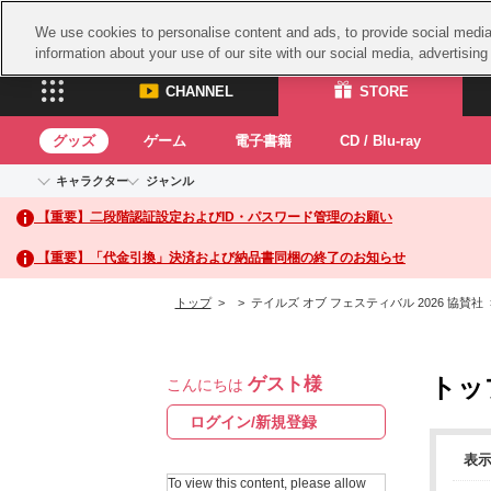
We use cookies to personalise content and ads, to provide social media 
information about your use of our site with our social media, advertisin
CHANNEL
STORE
グッズ
ゲーム
電子書籍
CD / Blu-ray
キャラクター
ジャンル
CHANNEL
STORE
【重要】二段階認証設定およびID・パスワード管理のお願い
アイドルマスターシリーズ
イベントグッズ
鉄拳
ASOBI CHANNEL TOP
ASOBI STORE 
トイ・ホビー
太鼓
アイドルマスター
【重要】「代金引換」決済および納品書同梱の終了のお知らせ
アイドルマスター シンデレラガールズ
グッズ
生活雑貨
ACE 
アイドルマスター ミリオンライブ！
トップ
>
> テイルズ オブ フェスティバル 2026 協賛社
ゲーム
パッ
アイドルマスター SideM
アイドルマスター シャイニーカラーズ
ナム
電子書籍
学園アイドルマスター
トッ
ゲスト様
スサ
こんにちは
CD / Blu-ray
プロジェクトアイマス ヴイアライヴ
ガン
ログイン/新規登録
テイルズ オブ シリーズ
ドラ
表
電音部
To view this content, please allow