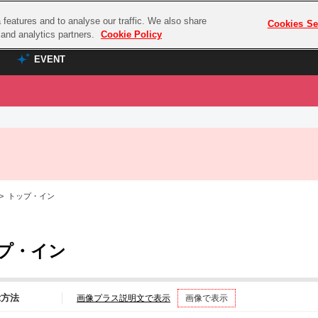
features and to analyse our traffic. We also share
プレミアム会員と
Cookies Se
g and analytics partners.
Cookie Policy
EVENT
EVENT
ラブライブ！シリーズ
プレミアム会員と
TOP
ASOBI TICKET
の達人
ラブライブ！
ラブライブ！サンシャイン‼
ASOBI STAGE
COMBAT
ラブライブ！虹ヶ咲学園スクールアイドル同好会
 > トップ・イン
その他先行受付
クマン
ラブライブ！スーパースター!!
コクラシック
アイドリッシュセブン
プ・イン
ノオマジック
モフモフパレード
ダムシリーズ
ゴンボール
示方法
画像プラス説明文で表示
画像で表示