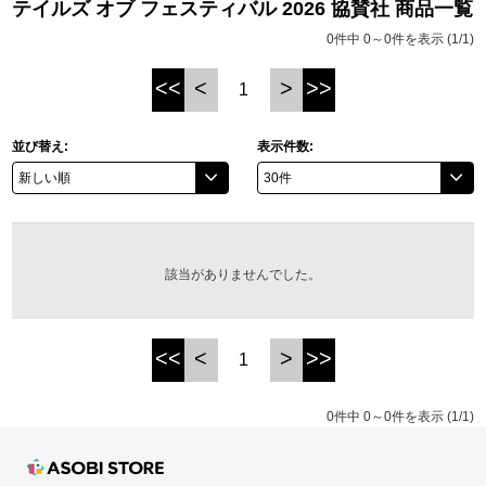
テイルズ オブ フェスティバル 2026 協賛社 商品一覧
ASOBI TICKET
ASOBI STAGE
0件中 0～0件を表示 (1/1)
プロジェクトアイマス ヴイアライヴ
<<
<
>
>>
1
その他先行受付
テイルズ オブ シリーズ
電音部
並び替え:
表示件数:
プレミアム会員とは
鉄拳
太鼓の達人
該当がありませんでした。
ACE COMBAT
パックマン
<<
<
>
>>
1
ナムコクラシック
0件中 0～0件を表示 (1/1)
スサノオマジック
ガンダムシリーズ