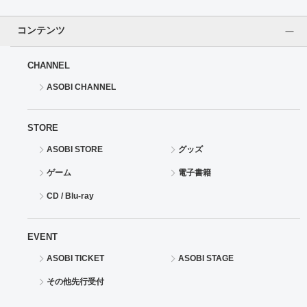
ドラゴンボール
コンテンツ
ラブライブ！シリーズ
CHANNEL
ASOBI CHANNEL
ラブライブ！
ラブライブ！サンシャイン‼
STORE
ASOBI STORE
グッズ
ラブライブ！虹ヶ咲学園スクールアイドル同好会
ゲーム
電子書籍
ラブライブ！スーパースター!!
CD / Blu-ray
アイドリッシュセブン
EVENT
モフモフパレード
ASOBI TICKET
ASOBI STAGE
その他先行受付