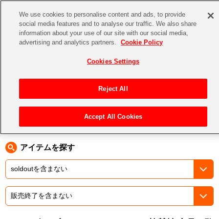
We use cookies to personalise content and ads, to provide
social media features and to analyse our traffic. We also share
information about your use of our site with our social media,
CHANNEL
STORE
EVENT
advertising and analytics partners.
Cookie Policy
グッズ
ゲーム
電子書籍
CD / Blu-ray
Cookies Settings
キャラクター
ジャンル
CHANNEL
アイドルマスターシリーズ
イベントグッズ
【重要】二段階認証設定およびID・パスワード管理のお願い
Reject All
ASOBI CHANNEL TOP
トイ・ホビー
アイドルマスター
【重要】「代金引換」決済および納品書同梱の終了のお知らせ
Accept All Cookies
トップ
生活雑貨
>
> テイルズ オブ フェスティバル 2026 協賛社
STORE
アイドルマスター シンデレラガールズ
ASOBI STORE TOP
グッズ
アイドルマスター ミリオンライブ！
アイテムを探す
ゲーム
電子書籍
アイドルマスター SideM
CD / Blu-ray
アイドルマスター シャイニーカラーズ
EVENT
学園アイドルマスター