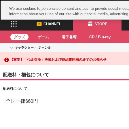
We use cookies to personalise content and ads, to provide social media 
information about your use of our site with our social media, advertisin
CHANNEL
STORE
グッズ
ゲーム
電子書籍
CD / Blu-ray
キャラクター
ジャンル
【重要】二段階認証設定およびID・パスワード管理のお願い
CHANNEL
STORE
アイドルマスターシリーズ
イベントグッズ
鉄拳
【重要】「代金引換」決済および納品書同梱の終了のお知らせ
ASOBI CHANNEL TOP
ASOBI STORE 
トイ・ホビー
太鼓
アイドルマスター
アイドルマスター シンデレラガールズ
配送料・梱包について
グッズ
生活雑貨
ACE 
アイドルマスター ミリオンライブ！
ゲーム
アイドルマスター SideM
パッ
配送料について
アイドルマスター シャイニーカラーズ
ナム
電子書籍
学園アイドルマスター
全国一律660円
プロジェクトアイマス ヴイアライヴ
スサ
CD / Blu-ray
ガン
テイルズ オブ シリーズ
ドラ
電音部