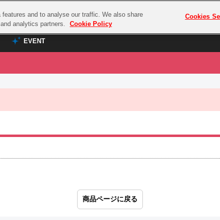
features and to analyse our traffic. We also share
プレミアム会員と
Cookies Se
g and analytics partners.
Cookie Policy
EVENT
EVENT
ラブライブ！シリーズ
プレミアム会員と
TOP
ASOBI TICKET
の達人
ラブライブ！
ラブライブ！サンシャイン‼
ASOBI STAGE
COMBAT
ラブライブ！虹ヶ咲学園スクールアイドル同好会
その他先行受付
クマン
ラブライブ！スーパースター!!
コクラシック
アイドリッシュセブン
ノオマジック
モフモフパレード
ダムシリーズ
ゴンボール