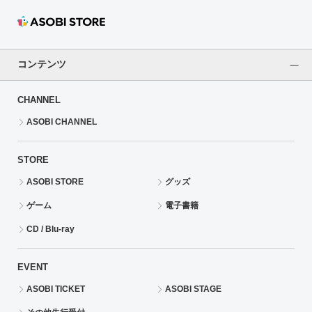
ASOBI TICKET
ASOBI STAGE
プロジェクトアイマス ヴイアライヴ
その他先行受付
テイルズ オブ シリーズ
コンテンツ
電音部
プレミアム会員とは
CHANNEL
鉄拳
ASOBI CHANNEL
太鼓の達人
STORE
ASOBI STORE
グッズ
ACE COMBAT
ゲーム
電子書籍
パックマン
CD / Blu-ray
ナムコクラシック
EVENT
スサノオマジック
ASOBI TICKET
ASOBI STAGE
ガンダムシリーズ