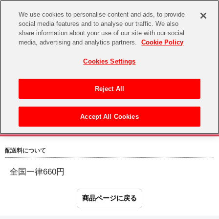
We use cookies to personalise content and ads, to provide
social media features and to analyse our traffic. We also
share information about your use of our site with our social
CHANNEL
STORE
EVENT
media, advertising and analytics partners.
Cookie Policy
グッズ
ゲーム
電子書籍
CD / Blu-ray
Cookies Settings
キャラクター
ジャンル
CHANNEL
アイドルマスターシリーズ
イベントグッズ
【重要】二段階認証設定およびID・パスワード管理のお願い
Reject All
ASOBI CHANNEL TOP
トイ・ホビー
アイドルマスター
【重要】「代金引換」決済および納品書同梱の終了のお知らせ
Accept All Cookies
STORE
生活雑貨
アイドルマスター シンデレラガールズ
配送料・梱包について
ASOBI STORE TOP
グッズ
アイドルマスター ミリオンライブ！
配送料について
ゲーム
電子書籍
アイドルマスター SideM
全国一律660円
CD / Blu-ray
アイドルマスター シャイニーカラーズ
EVENT
学園アイドルマスター