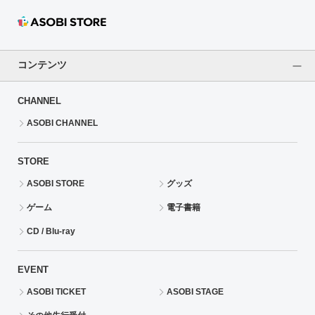
ASOBI TICKET
ASOBI STAGE
プロジェクトアイマス ヴイアライヴ
その他先行受付
テイルズ オブ シリーズ
コンテンツ
電音部
プレミアム会員とは
CHANNEL
鉄拳
ASOBI CHANNEL
太鼓の達人
STORE
ASOBI STORE
グッズ
ACE COMBAT
ゲーム
電子書籍
パックマン
CD / Blu-ray
ナムコクラシック
EVENT
スサノオマジック
ASOBI TICKET
ASOBI STAGE
ガンダムシリーズ