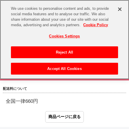
We use cookies to personalise content and ads, to provide
social media features and to analyse our traffic. We also
share information about your use of our site with our social
CHANNEL
STORE
EVENT
media, advertising and analytics partners.
Cookie Policy
グッズ
ゲーム
電子書籍
CD / Blu-ray
Cookies Settings
キャラクター
ジャンル
CHANNEL
アイドルマスターシリーズ
イベントグッズ
【重要】二段階認証設定およびID・パスワード管理のお願い
Reject All
ASOBI CHANNEL TOP
トイ・ホビー
アイドルマスター
【重要】「代金引換」決済および納品書同梱の終了のお知らせ
Accept All Cookies
STORE
生活雑貨
アイドルマスター シンデレラガールズ
配送料・梱包について
ASOBI STORE TOP
グッズ
アイドルマスター ミリオンライブ！
配送料について
ゲーム
電子書籍
アイドルマスター SideM
全国一律660円
CD / Blu-ray
アイドルマスター シャイニーカラーズ
EVENT
学園アイドルマスター