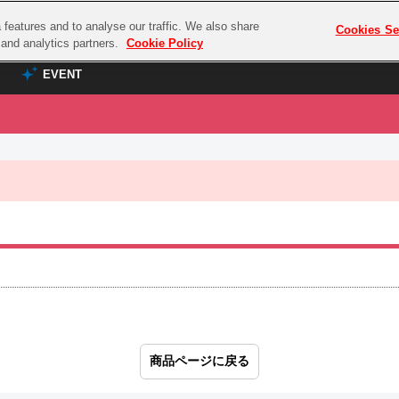
features and to analyse our traffic. We also share
プレミアム会員と
Cookies Se
g and analytics partners.
Cookie Policy
EVENT
EVENT
ラブライブ！シリーズ
プレミアム会員と
TOP
ASOBI TICKET
の達人
ラブライブ！
ラブライブ！サンシャイン‼
ASOBI STAGE
COMBAT
ラブライブ！虹ヶ咲学園スクールアイドル同好会
その他先行受付
クマン
ラブライブ！スーパースター!!
コクラシック
アイドリッシュセブン
ノオマジック
モフモフパレード
ダムシリーズ
ゴンボール