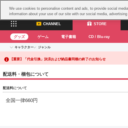
We use cookies to personalise content and ads, to provide social media 
information about your use of our site with our social media, advertisin
CHANNEL
STORE
グッズ
ゲーム
電子書籍
CD / Blu-ray
キャラクター
ジャンル
【重要】二段階認証設定およびID・パスワード管理のお願い
CHANNEL
STORE
アイドルマスターシリーズ
イベントグッズ
鉄拳
【重要】「代金引換」決済および納品書同梱の終了のお知らせ
ASOBI CHANNEL TOP
ASOBI STORE 
トイ・ホビー
太鼓
アイドルマスター
アイドルマスター シンデレラガールズ
配送料・梱包について
グッズ
生活雑貨
ACE 
アイドルマスター ミリオンライブ！
ゲーム
アイドルマスター SideM
パッ
配送料について
アイドルマスター シャイニーカラーズ
ナム
電子書籍
学園アイドルマスター
全国一律660円
プロジェクトアイマス ヴイアライヴ
スサ
CD / Blu-ray
ガン
テイルズ オブ シリーズ
ドラ
電音部