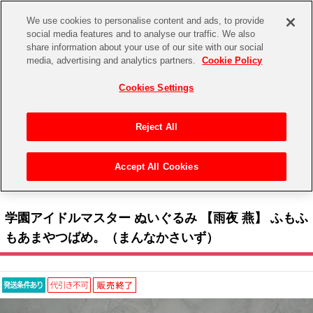
We use cookies to personalise content and ads, to provide
social media features and to analyse our traffic. We also
share information about your use of our site with our social
CHANNEL
STORE
EVENT
media, advertising and analytics partners.
Cookie Policy
グッズ
ゲーム
電子書籍
CD / Blu-ray
Cookies Settings
キャラクター
ジャンル
CHANNEL
アイドルマスターシリーズ
イベントグッズ
【重要】二段階認証設定およびID・パスワード管理のお願い
Reject All
ASOBI CHANNEL TOP
トイ・ホビー
アイドルマスター
【重要】「代金引換」決済および納品書同梱の終了のお知らせ
Accept All Cookies
STORE
トップ
生活雑貨
> キャラクター >
アイドルマスター シリーズ
>
学園アイドルマスター
> 学園アイド
アイドルマスター シンデレラガールズ
ルマスター ぬいぐるみ 【雨夜 燕】 ふもふもあまやつばめ。（まんなかさいず）
ASOBI STORE TOP
グッズ
アイドルマスター ミリオンライブ！
学園アイドルマスター ぬいぐるみ 【雨夜 燕】 ふもふ
ゲーム
電子書籍
もあまやつばめ。（まんなかさいず）
アイドルマスター SideM
CD / Blu-ray
アイドルマスター シャイニーカラーズ
EVENT
学園アイドルマスター