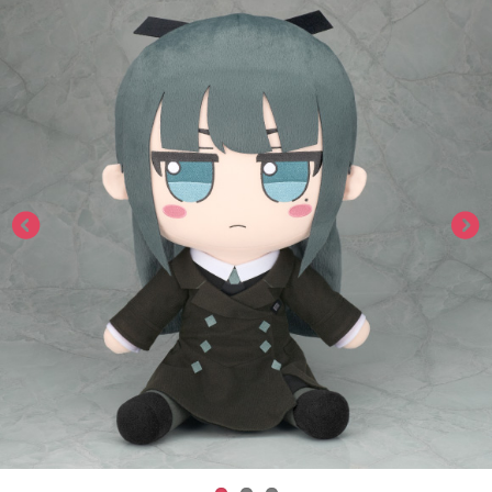
ASOBI TICKET
ASOBI STAGE
プロジェクトアイマス ヴイアライヴ
その他先行受付
テイルズ オブ シリーズ
電音部
プレミアム会員とは
鉄拳
太鼓の達人
ACE COMBAT
パックマン
ナムコクラシック
スサノオマジック
ガンダムシリーズ