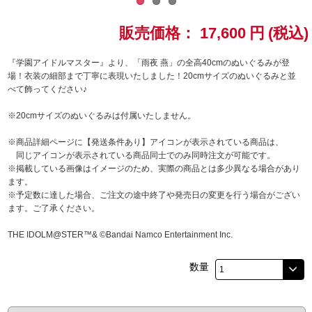
ドラゴンボール
販売価格：
17,600
円
(税込)
ラブライブ！シリーズ
『学園アイドルマスター』より、「雨夜 燕」の全高40cmのぬいぐるみが登
場！衣装の細部まで丁寧に表現いたしました！20cmサイズのぬいぐるみと並
べて飾ってください♪
ラブライブ！
※20cmサイズのぬいぐるみは付属いたしません。
ラブライブ！サンシャイン‼
※商品詳細ページに【発送条件あり】アイコンが表示されている商品は、
同じアイコンが表示されている商品同士でのみ同時注文が可能です。
ラブライブ！虹ヶ咲学園スクールアイドル同好会
※掲載している画像はイメージのため、実際の商品とは多少異なる場合があり
ます。
ラブライブ！スーパースター!!
※予定数に達した場合、ご注文の途中終了や発売日の変更を行う場合がござい
ます。ご了承ください。
アイドリッシュセブン
THE IDOLM@STER™& ©Bandai Namco Entertainment Inc.
モフモフパレード
数量