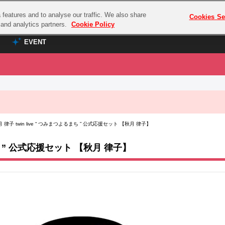
features and to analyse our traffic. We also share
プレミアム会員と
Cookies Se
g and analytics partners.
Cookie Policy
EVENT
EVENT
ラブライブ！シリーズ
プレミアム会員と
TOP
ASOBI TICKET
の達人
ラブライブ！
 律子 twin live “ つみまつよるまち ” 公式応援セット 【秋月 律子】
ラブライブ！サンシャイン‼
ASOBI STAGE
COMBAT
ラブライブ！虹ヶ咲学園スクールアイドル同好会
まち ” 公式応援セット 【秋月 律子】
その他先行受付
クマン
ラブライブ！スーパースター!!
コクラシック
アイドリッシュセブン
ノオマジック
モフモフパレード
ダムシリーズ
ゴンボール