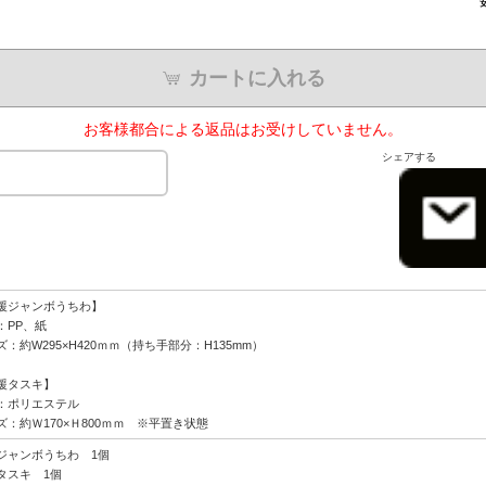
カートに入れる
お客様都合による返品はお受けしていません。
シェアする
援ジャンボうちわ】
：PP、紙
ズ：約W295×H420ｍｍ（持ち手部分：H135mm）
援タスキ】
：ポリエステル
ズ：約Ｗ170×Ｈ800ｍｍ ※平置き状態
ジャンボうちわ 1個
タスキ 1個