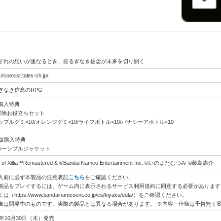
ぞれの想いが重なるとき、揺るぎなき信念が未来を切り開く
://coexist.tales-ch.jp/
ぎなき信念のRPG
購入特典
冒険お役立ちセット
ップルグミ×10/オレンジグミ×10/ライフボトル×10/パナシーアボトル×10
G版購入特典
バーシブルジャケット
s of Xillia™Remastered & ©Bandai Namco Entertainment Inc. ©いのまたむつみ ©藤島康介
入前に必ず本製品の注意表記
こちら
をご確認ください。
製品をプレイするには、ゲーム内に表示されるサービス利用規約に同意する必要があります
（https://www.bandainamcoent.co.jp/cs/kiyaku/eula/）をご確認ください。
像は開発中のものです。実際の製品とは異なる場合があります。 ※内容・仕様は予告無く
5年10月30日（木）発売