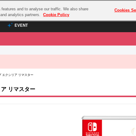
features and to analyse our traffic. We also share
プレミアム会員と
Cookies Se
g and analytics partners.
Cookie Policy
EVENT
EVENT
ラブライブ！シリーズ
プレミアム会員と
TOP
ASOBI TICKET
の達人
ラブライブ！
 オブ エクシリア リマスター
ラブライブ！サンシャイン‼
ASOBI STAGE
COMBAT
ラブライブ！虹ヶ咲学園スクールアイドル同好会
シリア リマスター
その他先行受付
クマン
ラブライブ！スーパースター!!
コクラシック
アイドリッシュセブン
ノオマジック
モフモフパレード
ダムシリーズ
ゴンボール