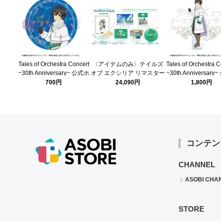
Tales of Orchestra Concert
〈アイテムのみ〉テイルズ
Tales of Orchestra C
~30th Anniversary~ 公式ホ
オブ エクシリア リマスター
~30th Anniversary
ログラム缶バッジ(エクシリ
クリルスタンド(エ
700円
24,090円
1,800円
ア ジュード)
ジュード)
コンテン
CHANNEL
ASOBI CHA
STORE