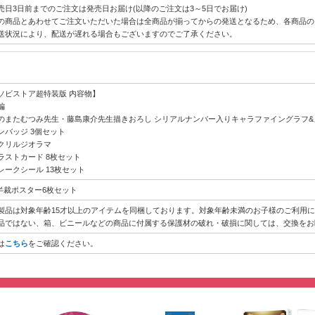
売日3日前までのご注文は発売日お届け(以降のご注文は3～5日でお届け)
の商品とあわせてご注文いただいた場合は全商品が揃ってからの発送となるため、各商品の
送状況により、配送が遅れる場合もございますのでご了承ください。
ソビストア超特装版 内容物】
編
のまたむつみ先生・藤島康介先生描きおろし シリアルナンバー入りキャラファイングラフ&
ンバッジ 3個セット
クリルジオラマ
ラストカード 8枚セット
レークシール 13枚セット
3半裁ポスター6枚セット
製品は対象年齢15才以上のアイテムを同梱しております。対象年齢未満のお子様のご利用
品ではない、箱、ビニールなどの商品に付属する保護材の破れ・破損に関しては、交換をお
は
こちら
をご確認ください。