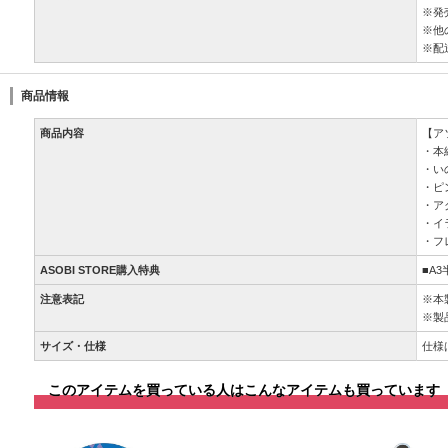
※発
※他
※配
商品情報
商品内容
【ア
・本
・い
・ピ
・ア
・イ
・フ
ASOBI STORE購入特典
■A
注意表記
※本
※製
サイズ・仕様
仕様
このアイテムを買っている人はこんなアイテムも買っています