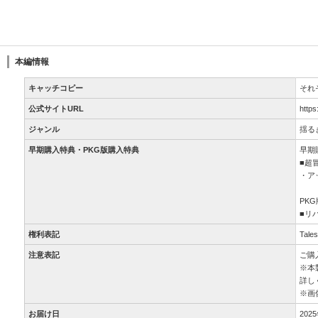
本編情報
キャッチコピー
それ
公式サイトURL
https
ジャンル
揺る
早期購入特典・PKG版購入特典
早期
■超
・ア
PK
■リ
権利表記
Tale
注意表記
ご購
※本
詳しくは
※画
お届け日
202