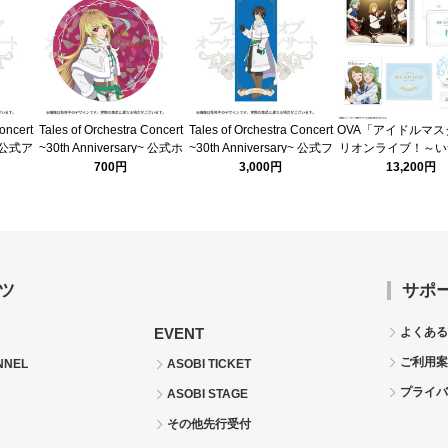
oncert
Tales of Orchestra Concert
Tales of Orchestra Concert
OVA「アイドルマス
~ 公式ア
~30th Anniversary~ 公式ホ
~30th Anniversary~ 公式フ
リオンライブ！～い
クシリア
ログラム缶バッジ(エクシリ
ルグラフィックタオル(エク
真ん中で～」Blu-
700円
3,000円
13,200円
ア ミラ)
シリア ジュード)
ツ
サポ
EVENT
よくある
ご利用案
NNEL
ASOBI TICKET
プライバ
ASOBI STAGE
その他先行受付