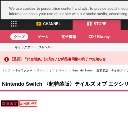
We use cookies to personalise content and ads, to provide social media 
information about your use of our site with our social media, advertisin
CHANNEL
STORE
グッズ
ゲーム
電子書籍
CD / Blu-ray
キャラクター
ジャンル
【重要】二段階認証設定およびID・パスワード管理のお願い
CHANNEL
STORE
アイドルマスターシリーズ
イベントグッズ
鉄拳
【重要】「代金引換」決済および納品書同梱の終了のお知らせ
ASOBI CHANNEL TOP
ASOBI STORE 
トイ・ホビー
太鼓
アイドルマスター
トップ
> キャラクター >
テイルズ オブ シリーズ
> Nintendo Switch 〈超特装版〉テイルズ
アイドルマスター シンデレラガールズ
グッズ
生活雑貨
ACE 
アイドルマスター ミリオンライブ！
Nintendo Switch 〈超特装版〉テイルズ オブ エク
ゲーム
アイドルマスター SideM
パッ
アイドルマスター シャイニーカラーズ
ナム
電子書籍
学園アイドルマスター
プロジェクトアイマス ヴイアライヴ
スサ
CD / Blu-ray
ガン
テイルズ オブ シリーズ
ドラ
電音部