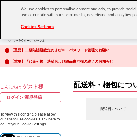
We use cookies to personalise content and ads, to provide social 
use of our site with our social media, advertising and analytics p
CHANNEL
STORE
EVENT
Cookies Settings
グッズ
ゲーム
電子書籍
CD / Blu-ray
キャラクター
ジャンル
CHANNEL
アイドルマスターシリーズ
イベントグッズ
【重要】二段階認証設定およびID・パスワード管理のお願い
ASOBI CHANNEL TOP
トイ・ホビー
【重要】「代金引換」決済および納品書同梱の終了のお知らせ
アイドルマスター
STORE
生活雑貨
アイドルマスター シンデレラガールズ
配送料・梱包につ
ゲスト様
こんにちは
ASOBI STORE TOP
アイドルマスター ミリオンライブ！
ログイン/新規登録
ゲーム
アイドルマスター SideM
配送料について
CD / Blu-ray
To view this content, please allow
our site to use cookies.
Click here to
アイドルマスター シャイニーカラーズ
adjust your Cookie Settings.
EVENT
学園アイドルマスター