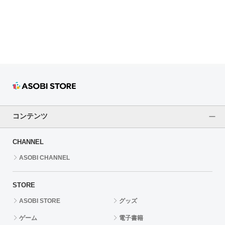
ドラゴンボール
ラブライブ！シリーズ
ラブライブ！
ラブライブ！サンシャイン‼
ラブライブ！虹ヶ咲学園スクールアイドル同好会
コンテンツ
ラブライブ！スーパースター!!
CHANNEL
アイドリッシュセブン
ASOBI CHANNEL
モフモフパレード
STORE
ASOBI STORE
グッズ
ゲーム
電子書籍