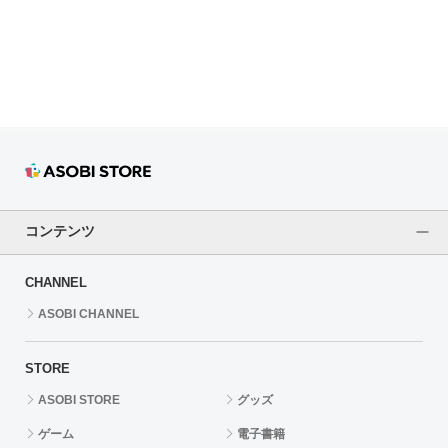
ドラゴンボール
ラブライブ！シリーズ
ラブライブ！
ラブライブ！サンシャイン‼
ラブライブ！虹ヶ咲学園スクールアイドル同好会
コンテンツ
ラブライブ！スーパースター!!
CHANNEL
アイドリッシュセブン
ASOBI CHANNEL
モフモフパレード
STORE
ASOBI STORE
グッズ
ゲーム
電子書籍