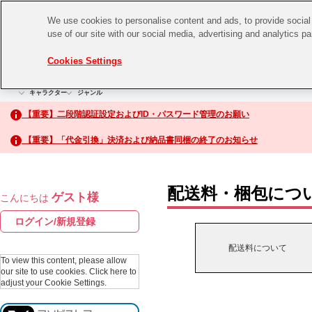
We use cookies to personalise content and ads, to provide social 
use of our site with our social media, advertising and analytics p
CHANNEL
STORE
EVENT
Cookies Settings
グッズ
ゲーム
電子書籍
CD / Blu-ray
キャラクター
ジャンル
CHANNEL
アイドルマスターシリーズ
イベントグッズ
【重要】二段階認証設定およびID・パスワード管理のお願い
ASOBI CHANNEL TOP
トイ・ホビー
【重要】「代金引換」決済および納品書同梱の終了のお知らせ
アイドルマスター
STORE
生活雑貨
アイドルマスター シンデレラガールズ
配送料・梱包につ
ゲスト様
こんにちは
ASOBI STORE TOP
アイドルマスター ミリオンライブ！
ログイン/新規登録
ゲーム
アイドルマスター SideM
配送料について
CD / Blu-ray
To view this content, please allow
our site to use cookies.
Click here to
アイドルマスター シャイニーカラーズ
adjust your Cookie Settings.
EVENT
学園アイドルマスター