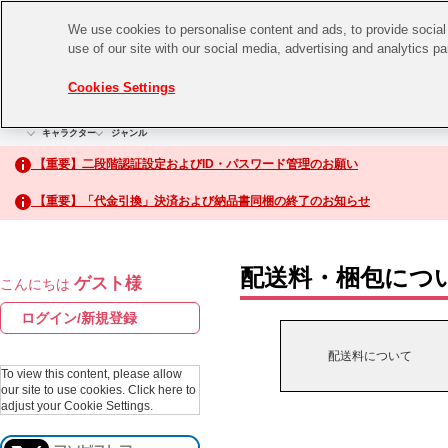
We use cookies to personalise content and ads, to provide social 
use of our site with our social media, advertising and analytics p
CHANNEL
STORE
EVENT
Cookies Settings
グッズ
ゲーム
電子書籍
CD / Blu-ray
キャラクター
ジャンル
CHANNEL
アイドルマスターシリーズ
イベントグッズ
【重要】二段階認証設定およびID・パスワード管理のお願い
ASOBI CHANNEL TOP
トイ・ホビー
【重要】「代金引換」決済および納品書同梱の終了のお知らせ
アイドルマスター
STORE
生活雑貨
アイドルマスター シンデレラガールズ
配送料・梱包につ
ゲスト様
こんにちは
ASOBI STORE TOP
アイドルマスター ミリオンライブ！
ログイン/新規登録
ゲーム
アイドルマスター SideM
配送料について
CD / Blu-ray
To view this content, please allow
our site to use cookies.
Click here to
アイドルマスター シャイニーカラーズ
adjust your Cookie Settings.
EVENT
学園アイドルマスター