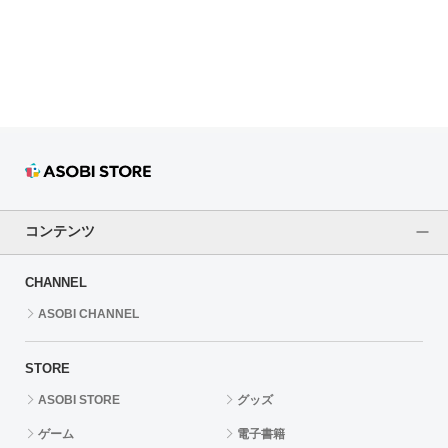
ドラゴンボール
ラブライブ！シリーズ
ラブライブ！
ラブライブ！サンシャイン‼
ラブライブ！虹ヶ咲学園スクールアイドル同好会
コンテンツ
ラブライブ！スーパースター!!
CHANNEL
アイドリッシュセブン
ASOBI CHANNEL
モフモフパレード
STORE
ASOBI STORE
グッズ
ゲーム
電子書籍