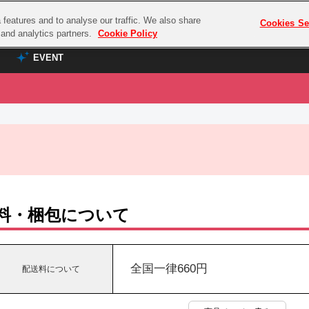
features and to analyse our traffic. We also share
プレミアム会員と
Cookies Se
g and analytics partners.
Cookie Policy
EVENT
EVENT
ラブライブ！シリーズ
プレミアム会員と
TOP
ASOBI TICKET
の達人
ラブライブ！
ラブライブ！サンシャイン‼
ASOBI STAGE
COMBAT
ラブライブ！虹ヶ咲学園スクールアイドル同好会
その他先行受付
クマン
ラブライブ！スーパースター!!
料・梱包について
コクラシック
アイドリッシュセブン
ノオマジック
モフモフパレード
ダムシリーズ
全国一律660円
配送料について
ゴンボール