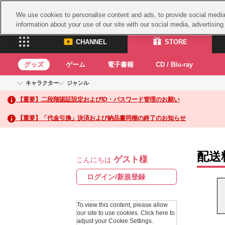
We use cookies to personalise content and ads, to provide social media 
information about your use of our site with our social media, advertisin
CHANNEL
STORE
グッズ
ゲーム
電子書籍
CD / Blu-ray
キャラクター
ジャンル
CHANNEL
STORE
【重要】二段階認証設定およびID・パスワード管理のお願い
アイドルマスターシリーズ
イベントグッズ
鉄拳
ASOBI CHANNEL TOP
ASOBI STORE 
トイ・ホビー
太鼓
アイドルマスター
【重要】「代金引換」決済および納品書同梱の終了のお知らせ
アイドルマスター シンデレラガールズ
グッズ
生活雑貨
ACE 
アイドルマスター ミリオンライブ！
ゲーム
パッ
アイドルマスター SideM
配送
ゲスト様
アイドルマスター シャイニーカラーズ
こんにちは
ナム
電子書籍
学園アイドルマスター
スサ
ログイン/新規登録
CD / Blu-ray
プロジェクトアイマス ヴイアライヴ
ガン
テイルズ オブ シリーズ
To view this content, please allow
ドラ
our site to use cookies.
Click here to
電音部
adjust your Cookie Settings.