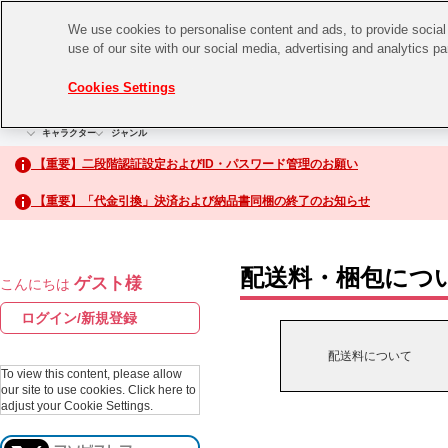
We use cookies to personalise content and ads, to provide social 
use of our site with our social media, advertising and analytics p
CHANNEL
STORE
EVENT
Cookies Settings
グッズ
ゲーム
電子書籍
CD / Blu-ray
キャラクター
ジャンル
CHANNEL
アイドルマスターシリーズ
イベントグッズ
【重要】二段階認証設定およびID・パスワード管理のお願い
ASOBI CHANNEL TOP
トイ・ホビー
【重要】「代金引換」決済および納品書同梱の終了のお知らせ
アイドルマスター
STORE
生活雑貨
アイドルマスター シンデレラガールズ
配送料・梱包につ
ゲスト様
こんにちは
ASOBI STORE TOP
アイドルマスター ミリオンライブ！
ログイン/新規登録
ゲーム
アイドルマスター SideM
配送料について
CD / Blu-ray
To view this content, please allow
our site to use cookies.
Click here to
アイドルマスター シャイニーカラーズ
adjust your Cookie Settings.
EVENT
学園アイドルマスター