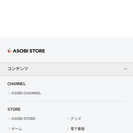
ドラゴンボール
ラブライブ！シリーズ
ラブライブ！
ラブライブ！サンシャイン‼
ラブライブ！虹ヶ咲学園スクールアイドル同好会
コンテンツ
ラブライブ！スーパースター!!
CHANNEL
アイドリッシュセブン
ASOBI CHANNEL
モフモフパレード
STORE
ASOBI STORE
グッズ
ゲーム
電子書籍