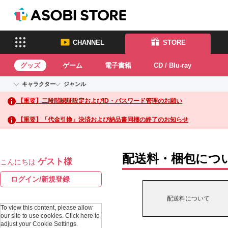
CHANNEL
STORE
グッズ
ゲーム
電子書籍
CD / Blu-ray
キャラクター
ジャンル
CHANNEL
STORE
【重要】二段階認証設定およびID・パスワード管理のお願い
アイドルマスターシリーズ
イベントグッズ
鉄拳
ASOBI CHANNEL TOP
ASOBI STORE T
トイ・ホビー
太鼓の達人
アイドルマスター
【重要】「代金引換」決済および納品書同梱の終了のお知らせ
アイドルマスター シンデレラガ
グッズ
生活雑貨
ACE
ールズ
COMBAT
ゲーム
アイドルマスター ミリオンライ
配送料・梱包につ
パックマン
ゲスト様
ブ！
こんにちは
電子書籍
ナムコクラ
アイドルマスター SideM
ログイン/新規登録
ック
CD / Blu-ray
アイドルマスター シャイニーカ
ラーズ
スサノオマ
配送料について
ック
学園アイドルマスター
To view this content, please allow
プロジェクトアイマス ヴイアラ
our site to use cookies.
Click here to
ガンダムシ
adjust your Cookie Settings.
イヴ
ーズ