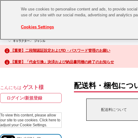
We use cookies to personalise content and ads, to provide social 
use of our site with our social media, advertising and analytics p
CHANNEL
STORE
EVENT
Cookies Settings
グッズ
ゲーム
電子書籍
CD / Blu-ray
キャラクター
ジャンル
CHANNEL
アイドルマスターシリーズ
イベントグッズ
【重要】二段階認証設定およびID・パスワード管理のお願い
ASOBI CHANNEL TOP
トイ・ホビー
【重要】「代金引換」決済および納品書同梱の終了のお知らせ
アイドルマスター
STORE
生活雑貨
アイドルマスター シンデレラガールズ
配送料・梱包につ
ゲスト様
こんにちは
ASOBI STORE TOP
アイドルマスター ミリオンライブ！
ログイン/新規登録
ゲーム
アイドルマスター SideM
配送料について
CD / Blu-ray
To view this content, please allow
our site to use cookies.
Click here to
アイドルマスター シャイニーカラーズ
adjust your Cookie Settings.
EVENT
学園アイドルマスター