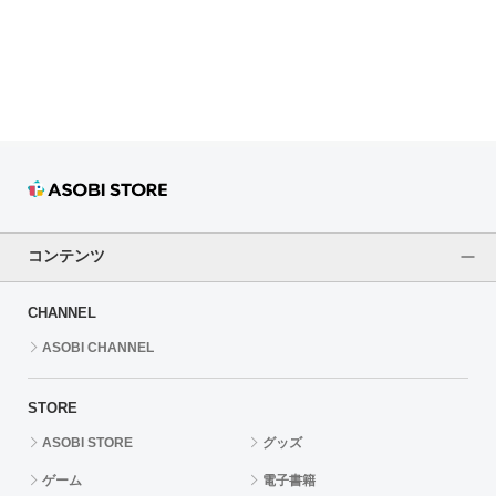
ドラゴンボール
ラブライブ！シリーズ
ラブライブ！
ラブライブ！サンシャイン‼
ラブライブ！虹ヶ咲学園スクールアイドル同好会
コンテンツ
ラブライブ！スーパースター!!
CHANNEL
アイドリッシュセブン
ASOBI CHANNEL
モフモフパレード
STORE
ASOBI STORE
グッズ
ゲーム
電子書籍