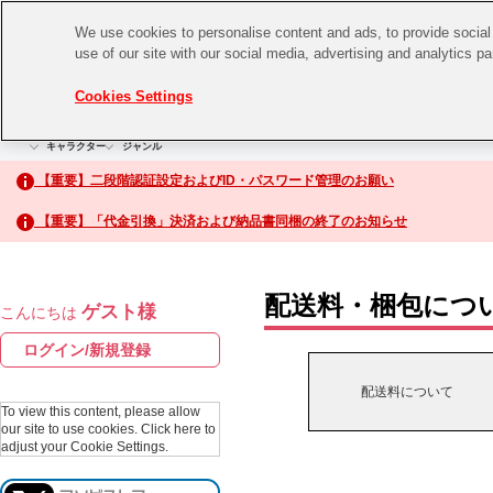
We use cookies to personalise content and ads, to provide social 
use of our site with our social media, advertising and analytics p
CHANNEL
STORE
EVENT
Cookies Settings
グッズ
ゲーム
電子書籍
CD / Blu-ray
キャラクター
ジャンル
CHANNEL
アイドルマスターシリーズ
イベントグッズ
【重要】二段階認証設定およびID・パスワード管理のお願い
ASOBI CHANNEL TOP
トイ・ホビー
【重要】「代金引換」決済および納品書同梱の終了のお知らせ
アイドルマスター
STORE
生活雑貨
アイドルマスター シンデレラガールズ
配送料・梱包につ
ゲスト様
こんにちは
ASOBI STORE TOP
アイドルマスター ミリオンライブ！
ログイン/新規登録
ゲーム
アイドルマスター SideM
配送料について
CD / Blu-ray
To view this content, please allow
our site to use cookies.
Click here to
アイドルマスター シャイニーカラーズ
adjust your Cookie Settings.
EVENT
学園アイドルマスター