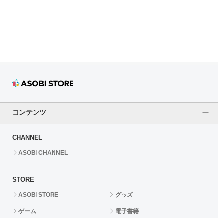
ドラゴンボール
ラブライブ！シリーズ
ラブライブ！
ラブライブ！サンシャイン‼
ラブライブ！虹ヶ咲学園スクールアイドル同好会
コンテンツ
ラブライブ！スーパースター!!
CHANNEL
アイドリッシュセブン
ASOBI CHANNEL
モフモフパレード
STORE
ASOBI STORE
グッズ
ゲーム
電子書籍