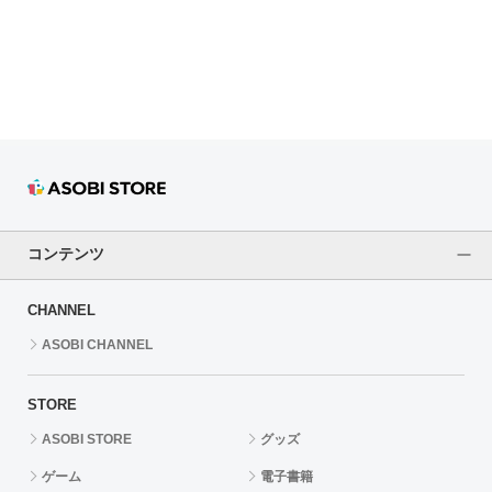
ドラゴンボール
ラブライブ！シリーズ
ラブライブ！
ラブライブ！サンシャイン‼
ラブライブ！虹ヶ咲学園スクールアイドル同好会
コンテンツ
ラブライブ！スーパースター!!
CHANNEL
アイドリッシュセブン
ASOBI CHANNEL
モフモフパレード
STORE
ASOBI STORE
グッズ
ゲーム
電子書籍