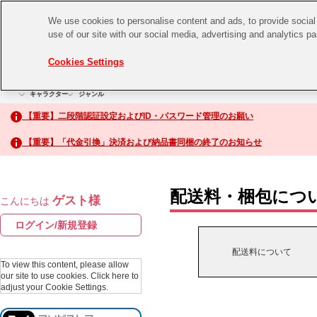
We use cookies to personalise content and ads, to provide social 
use of our site with our social media, advertising and analytics p
CHANNEL
STORE
EVENT
Cookies Settings
グッズ
ゲーム
電子書籍
CD / Blu-ray
キャラクター
ジャンル
CHANNEL
アイドルマスターシリーズ
イベントグッズ
【重要】二段階認証設定およびID・パスワード管理のお願い
ASOBI CHANNEL TOP
トイ・ホビー
【重要】「代金引換」決済および納品書同梱の終了のお知らせ
アイドルマスター
STORE
生活雑貨
アイドルマスター シンデレラガールズ
配送料・梱包につ
ゲスト様
こんにちは
ASOBI STORE TOP
アイドルマスター ミリオンライブ！
ログイン/新規登録
ゲーム
アイドルマスター SideM
配送料について
CD / Blu-ray
To view this content, please allow
our site to use cookies.
Click here to
アイドルマスター シャイニーカラーズ
adjust your Cookie Settings.
EVENT
学園アイドルマスター