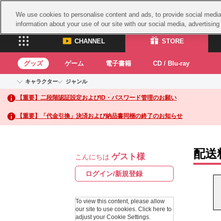
We use cookies to personalise content and ads, to provide social media 
information about your use of our site with our social media, advertisin
CHANNEL
STORE
グッズ
ゲーム
電子書籍
CD / Blu-ray
キャラクター
ジャンル
CHANNEL
STORE
【重要】二段階認証設定およびID・パスワード管理のお願い
アイドルマスターシリーズ
イベントグッズ
鉄拳
ASOBI CHANNEL TOP
ASOBI STORE 
トイ・ホビー
太鼓
アイドルマスター
【重要】「代金引換」決済および納品書同梱の終了のお知らせ
アイドルマスター シンデレラガールズ
グッズ
生活雑貨
ACE 
アイドルマスター ミリオンライブ！
ゲーム
パッ
アイドルマスター SideM
配送
ゲスト様
アイドルマスター シャイニーカラーズ
こんにちは
ナム
電子書籍
学園アイドルマスター
スサ
ログイン/新規登録
CD / Blu-ray
プロジェクトアイマス ヴイアライヴ
ガン
テイルズ オブ シリーズ
To view this content, please allow
ドラ
our site to use cookies.
Click here to
電音部
adjust your Cookie Settings.