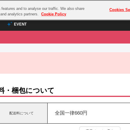
features and to analyse our traffic. We also share
プレミアム会員と
Cookies Se
g and analytics partners.
Cookie Policy
EVENT
EVENT
ラブライブ！シリーズ
プレミアム会員と
TOP
ASOBI TICKET
の達人
ラブライブ！
ラブライブ！サンシャイン‼
ASOBI STAGE
COMBAT
ラブライブ！虹ヶ咲学園スクールアイドル同好会
その他先行受付
クマン
ラブライブ！スーパースター!!
料・梱包について
コクラシック
アイドリッシュセブン
ノオマジック
モフモフパレード
ダムシリーズ
全国一律660円
配送料について
ゴンボール