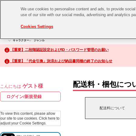
We use cookies to personalise content and ads, to provide social 
use of our site with our social media, advertising and analytics p
CHANNEL
STORE
EVENT
Cookies Settings
グッズ
ゲーム
電子書籍
CD / Blu-ray
キャラクター
ジャンル
CHANNEL
アイドルマスターシリーズ
イベントグッズ
【重要】二段階認証設定およびID・パスワード管理のお願い
ASOBI CHANNEL TOP
トイ・ホビー
【重要】「代金引換」決済および納品書同梱の終了のお知らせ
アイドルマスター
STORE
生活雑貨
アイドルマスター シンデレラガールズ
配送料・梱包につ
ゲスト様
こんにちは
ASOBI STORE TOP
アイドルマスター ミリオンライブ！
ログイン/新規登録
ゲーム
アイドルマスター SideM
配送料について
CD / Blu-ray
To view this content, please allow
our site to use cookies.
Click here to
アイドルマスター シャイニーカラーズ
adjust your Cookie Settings.
EVENT
学園アイドルマスター