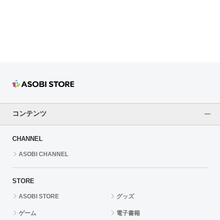
ドラゴンボール
ラブライブ！シリーズ
ラブライブ！
ラブライブ！サンシャイン‼
ラブライブ！虹ヶ咲学園スクールアイドル同好会
コンテンツ
ラブライブ！スーパースター!!
CHANNEL
アイドリッシュセブン
ASOBI CHANNEL
モフモフパレード
STORE
ASOBI STORE
グッズ
ゲーム
電子書籍