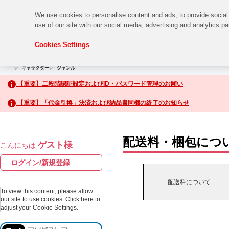
We use cookies to personalise content and ads, to provide social 
use of our site with our social media, advertising and analytics p
CHANNEL
STORE
EVENT
Cookies Settings
グッズ
ゲーム
電子書籍
CD / Blu-ray
キャラクター
ジャンル
CHANNEL
アイドルマスターシリーズ
イベントグッズ
【重要】二段階認証設定およびID・パスワード管理のお願い
ASOBI CHANNEL TOP
トイ・ホビー
【重要】「代金引換」決済および納品書同梱の終了のお知らせ
アイドルマスター
STORE
生活雑貨
アイドルマスター シンデレラガールズ
配送料・梱包につ
ゲスト様
こんにちは
ASOBI STORE TOP
アイドルマスター ミリオンライブ！
ログイン/新規登録
ゲーム
アイドルマスター SideM
配送料について
CD / Blu-ray
To view this content, please allow
our site to use cookies.
Click here to
アイドルマスター シャイニーカラーズ
adjust your Cookie Settings.
EVENT
学園アイドルマスター