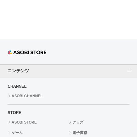
ドラゴンボール
ラブライブ！シリーズ
ラブライブ！
ラブライブ！サンシャイン‼
ラブライブ！虹ヶ咲学園スクールアイドル同好会
コンテンツ
ラブライブ！スーパースター!!
CHANNEL
アイドリッシュセブン
ASOBI CHANNEL
モフモフパレード
STORE
ASOBI STORE
グッズ
ゲーム
電子書籍