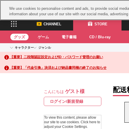
We use cookies to personalise content and ads, to provide social media 
information about your use of our site with our social media, advertisin
CHANNEL
STORE
グッズ
ゲーム
電子書籍
CD / Blu-ray
キャラクター
ジャンル
CHANNEL
STORE
【重要】二段階認証設定およびID・パスワード管理のお願い
アイドルマスターシリーズ
イベントグッズ
鉄拳
ASOBI CHANNEL TOP
ASOBI STORE 
トイ・ホビー
太鼓
アイドルマスター
【重要】「代金引換」決済および納品書同梱の終了のお知らせ
アイドルマスター シンデレラガールズ
グッズ
生活雑貨
ACE 
アイドルマスター ミリオンライブ！
ゲーム
パッ
アイドルマスター SideM
配送
ゲスト様
アイドルマスター シャイニーカラーズ
こんにちは
ナム
電子書籍
学園アイドルマスター
スサ
ログイン/新規登録
CD / Blu-ray
プロジェクトアイマス ヴイアライヴ
ガン
テイルズ オブ シリーズ
To view this content, please allow
ドラ
our site to use cookies.
Click here to
電音部
adjust your Cookie Settings.