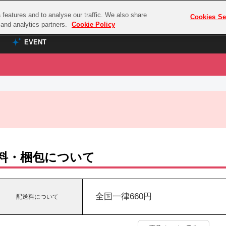
features and to analyse our traffic. We also share
プレミアム会員と
Cookies Se
g and analytics partners.
Cookie Policy
EVENT
EVENT
ラブライブ！シリーズ
プレミアム会員と
TOP
ASOBI TICKET
の達人
ラブライブ！
ラブライブ！サンシャイン‼
ASOBI STAGE
COMBAT
ラブライブ！虹ヶ咲学園スクールアイドル同好会
その他先行受付
クマン
ラブライブ！スーパースター!!
料・梱包について
コクラシック
アイドリッシュセブン
ノオマジック
モフモフパレード
ダムシリーズ
全国一律660円
配送料について
ゴンボール