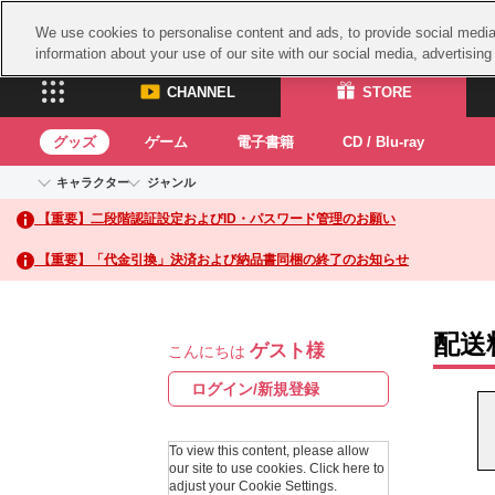
We use cookies to personalise content and ads, to provide social media 
information about your use of our site with our social media, advertisin
CHANNEL
STORE
グッズ
ゲーム
電子書籍
CD / Blu-ray
キャラクター
ジャンル
CHANNEL
STORE
【重要】二段階認証設定およびID・パスワード管理のお願い
アイドルマスターシリーズ
イベントグッズ
鉄拳
ASOBI CHANNEL TOP
ASOBI STORE 
トイ・ホビー
太鼓
アイドルマスター
【重要】「代金引換」決済および納品書同梱の終了のお知らせ
アイドルマスター シンデレラガールズ
グッズ
生活雑貨
ACE 
アイドルマスター ミリオンライブ！
ゲーム
パッ
アイドルマスター SideM
配送
ゲスト様
アイドルマスター シャイニーカラーズ
こんにちは
ナム
電子書籍
学園アイドルマスター
スサ
ログイン/新規登録
CD / Blu-ray
プロジェクトアイマス ヴイアライヴ
ガン
テイルズ オブ シリーズ
To view this content, please allow
ドラ
our site to use cookies.
Click here to
電音部
adjust your Cookie Settings.