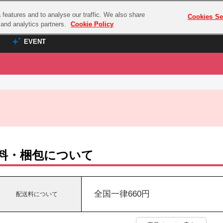
features and to analyse our traffic. We also share
プレミアム会員と
Cookies Se
g and analytics partners.
Cookie Policy
EVENT
EVENT
ラブライブ！シリーズ
プレミアム会員と
TOP
ASOBI TICKET
の達人
ラブライブ！
ラブライブ！サンシャイン‼
ASOBI STAGE
COMBAT
ラブライブ！虹ヶ咲学園スクールアイドル同好会
その他先行受付
クマン
ラブライブ！スーパースター!!
料・梱包について
コクラシック
アイドリッシュセブン
ノオマジック
モフモフパレード
ダムシリーズ
全国一律660円
配送料について
ゴンボール