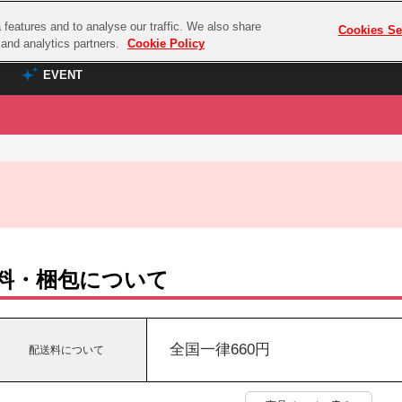
features and to analyse our traffic. We also share
プレミアム会員と
Cookies Se
g and analytics partners.
Cookie Policy
EVENT
EVENT
ラブライブ！シリーズ
プレミアム会員と
TOP
ASOBI TICKET
の達人
ラブライブ！
ラブライブ！サンシャイン‼
ASOBI STAGE
COMBAT
ラブライブ！虹ヶ咲学園スクールアイドル同好会
その他先行受付
クマン
ラブライブ！スーパースター!!
料・梱包について
コクラシック
アイドリッシュセブン
ノオマジック
モフモフパレード
ダムシリーズ
全国一律660円
配送料について
ゴンボール