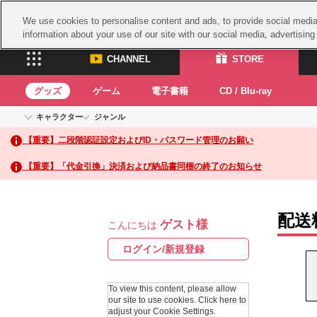
We use cookies to personalise content and ads, to provide social media 
information about your use of our site with our social media, advertisin
CHANNEL
STORE
グッズ
ゲーム
電子書籍
CD / Blu-ray
キャラクター
ジャンル
CHANNEL
STORE
【重要】二段階認証設定およびID・パスワード管理のお願い
アイドルマスターシリーズ
イベントグッズ
鉄拳
ASOBI CHANNEL TOP
ASOBI STORE 
トイ・ホビー
太鼓
アイドルマスター
【重要】「代金引換」決済および納品書同梱の終了のお知らせ
アイドルマスター シンデレラガールズ
グッズ
生活雑貨
ACE 
アイドルマスター ミリオンライブ！
ゲーム
パッ
アイドルマスター SideM
配送
ゲスト様
アイドルマスター シャイニーカラーズ
こんにちは
ナム
電子書籍
学園アイドルマスター
スサ
ログイン/新規登録
CD / Blu-ray
プロジェクトアイマス ヴイアライヴ
ガン
テイルズ オブ シリーズ
To view this content, please allow
ドラ
our site to use cookies.
Click here to
電音部
adjust your Cookie Settings.