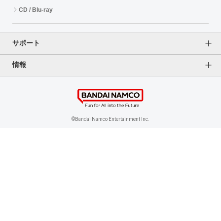
CD / Blu-ray
EVENT
サポート
ASOBI TICKET
ASOBI STAGE
情報
よくあるご質問（FAQ）
ご利用案内
その他先行受付
プライバシーオプション
ご利用規約
個人情報保護方針
特定商取引法に基づく表記
企業情報
©Bandai Namco Entertainment Inc.