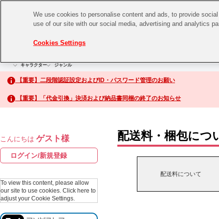
We use cookies to personalise content and ads, to provide social 
use of our site with our social media, advertising and analytics p
CHANNEL
STORE
EVENT
Cookies Settings
グッズ
ゲーム
電子書籍
CD / Blu-ray
キャラクター
ジャンル
CHANNEL
アイドルマスターシリーズ
イベントグッズ
【重要】二段階認証設定およびID・パスワード管理のお願い
ASOBI CHANNEL TOP
トイ・ホビー
【重要】「代金引換」決済および納品書同梱の終了のお知らせ
アイドルマスター
STORE
生活雑貨
アイドルマスター シンデレラガールズ
配送料・梱包につ
ゲスト様
こんにちは
ASOBI STORE TOP
アイドルマスター ミリオンライブ！
ログイン/新規登録
ゲーム
アイドルマスター SideM
配送料について
CD / Blu-ray
To view this content, please allow
our site to use cookies.
Click here to
アイドルマスター シャイニーカラーズ
adjust your Cookie Settings.
EVENT
学園アイドルマスター