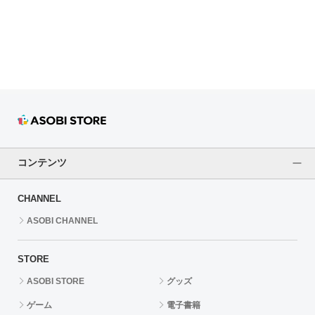
ドラゴンボール
ラブライブ！シリーズ
ラブライブ！
ラブライブ！サンシャイン‼
ラブライブ！虹ヶ咲学園スクールアイドル同好会
コンテンツ
ラブライブ！スーパースター!!
CHANNEL
アイドリッシュセブン
ASOBI CHANNEL
モフモフパレード
STORE
ASOBI STORE
グッズ
ゲーム
電子書籍