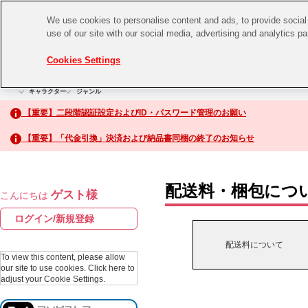
We use cookies to personalise content and ads, to provide social 
use of our site with our social media, advertising and analytics p
CHANNEL
STORE
EVENT
Cookies Settings
グッズ
ゲーム
電子書籍
CD / Blu-ray
キャラクター
ジャンル
CHANNEL
アイドルマスターシリーズ
イベントグッズ
【重要】二段階認証設定およびID・パスワード管理のお願い
ASOBI CHANNEL TOP
トイ・ホビー
【重要】「代金引換」決済および納品書同梱の終了のお知らせ
アイドルマスター
STORE
生活雑貨
アイドルマスター シンデレラガールズ
配送料・梱包につ
ゲスト様
こんにちは
ASOBI STORE TOP
アイドルマスター ミリオンライブ！
ログイン/新規登録
ゲーム
アイドルマスター SideM
配送料について
CD / Blu-ray
To view this content, please allow
our site to use cookies.
Click here to
アイドルマスター シャイニーカラーズ
adjust your Cookie Settings.
EVENT
学園アイドルマスター