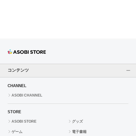
ドラゴンボール
ラブライブ！シリーズ
ラブライブ！
ラブライブ！サンシャイン‼
ラブライブ！虹ヶ咲学園スクールアイドル同好会
コンテンツ
ラブライブ！スーパースター!!
CHANNEL
アイドリッシュセブン
ASOBI CHANNEL
モフモフパレード
STORE
ASOBI STORE
グッズ
ゲーム
電子書籍