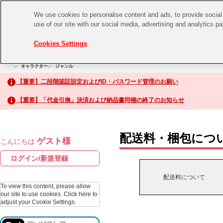
We use cookies to personalise content and ads, to provide social 
use of our site with our social media, advertising and analytics p
CHANNEL
STORE
EVENT
Cookies Settings
グッズ
ゲーム
電子書籍
CD / Blu-ray
キャラクター
ジャンル
CHANNEL
アイドルマスターシリーズ
イベントグッズ
【重要】二段階認証設定およびID・パスワード管理のお願い
ASOBI CHANNEL TOP
トイ・ホビー
【重要】「代金引換」決済および納品書同梱の終了のお知らせ
アイドルマスター
STORE
生活雑貨
アイドルマスター シンデレラガールズ
配送料・梱包につ
ゲスト様
こんにちは
ASOBI STORE TOP
アイドルマスター ミリオンライブ！
ログイン/新規登録
ゲーム
アイドルマスター SideM
配送料について
CD / Blu-ray
To view this content, please allow
our site to use cookies.
Click here to
アイドルマスター シャイニーカラーズ
adjust your Cookie Settings.
EVENT
学園アイドルマスター