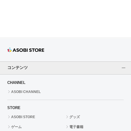
ドラゴンボール
ラブライブ！シリーズ
ラブライブ！
ラブライブ！サンシャイン‼
ラブライブ！虹ヶ咲学園スクールアイドル同好会
コンテンツ
ラブライブ！スーパースター!!
CHANNEL
アイドリッシュセブン
ASOBI CHANNEL
モフモフパレード
STORE
ASOBI STORE
グッズ
ゲーム
電子書籍