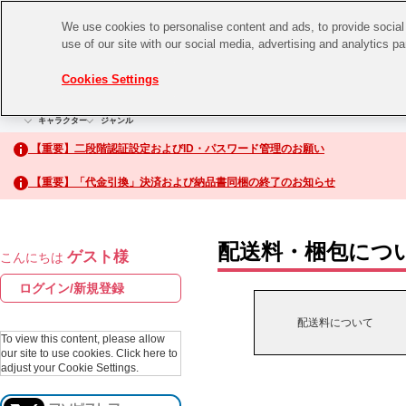
We use cookies to personalise content and ads, to provide social 
use of our site with our social media, advertising and analytics p
CHANNEL
STORE
EVENT
Cookies Settings
グッズ
ゲーム
電子書籍
CD / Blu-ray
キャラクター
ジャンル
CHANNEL
アイドルマスターシリーズ
イベントグッズ
【重要】二段階認証設定およびID・パスワード管理のお願い
ASOBI CHANNEL TOP
トイ・ホビー
【重要】「代金引換」決済および納品書同梱の終了のお知らせ
アイドルマスター
STORE
生活雑貨
アイドルマスター シンデレラガールズ
配送料・梱包につ
ゲスト様
こんにちは
ASOBI STORE TOP
アイドルマスター ミリオンライブ！
ログイン/新規登録
ゲーム
アイドルマスター SideM
配送料について
CD / Blu-ray
To view this content, please allow
our site to use cookies.
Click here to
アイドルマスター シャイニーカラーズ
adjust your Cookie Settings.
EVENT
学園アイドルマスター