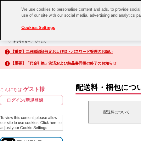
We use cookies to personalise content and ads, to provide social 
use of our site with our social media, advertising and analytics p
CHANNEL
STORE
EVENT
Cookies Settings
グッズ
ゲーム
電子書籍
CD / Blu-ray
キャラクター
ジャンル
CHANNEL
アイドルマスターシリーズ
イベントグッズ
【重要】二段階認証設定およびID・パスワード管理のお願い
ASOBI CHANNEL TOP
トイ・ホビー
【重要】「代金引換」決済および納品書同梱の終了のお知らせ
アイドルマスター
STORE
生活雑貨
アイドルマスター シンデレラガールズ
配送料・梱包につ
ゲスト様
こんにちは
ASOBI STORE TOP
アイドルマスター ミリオンライブ！
ログイン/新規登録
ゲーム
アイドルマスター SideM
配送料について
CD / Blu-ray
To view this content, please allow
our site to use cookies.
Click here to
アイドルマスター シャイニーカラーズ
adjust your Cookie Settings.
EVENT
学園アイドルマスター