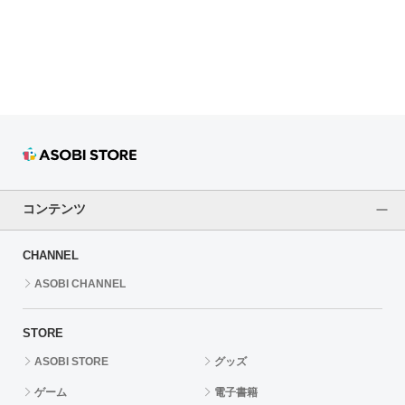
ドラゴンボール
ラブライブ！シリーズ
ラブライブ！
ラブライブ！サンシャイン‼
ラブライブ！虹ヶ咲学園スクールアイドル同好会
コンテンツ
ラブライブ！スーパースター!!
CHANNEL
アイドリッシュセブン
ASOBI CHANNEL
モフモフパレード
STORE
ASOBI STORE
グッズ
ゲーム
電子書籍