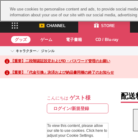
We use cookies to personalise content and ads, to provide social media 
information about your use of our site with our social media, advertisin
CHANNEL
STORE
グッズ
ゲーム
電子書籍
CD / Blu-ray
キャラクター
ジャンル
CHANNEL
STORE
【重要】二段階認証設定およびID・パスワード管理のお願い
アイドルマスターシリーズ
イベントグッズ
鉄拳
ASOBI CHANNEL TOP
ASOBI STORE 
トイ・ホビー
太鼓
アイドルマスター
【重要】「代金引換」決済および納品書同梱の終了のお知らせ
アイドルマスター シンデレラガールズ
グッズ
生活雑貨
ACE 
アイドルマスター ミリオンライブ！
ゲーム
パッ
アイドルマスター SideM
配送
ゲスト様
アイドルマスター シャイニーカラーズ
こんにちは
ナム
電子書籍
学園アイドルマスター
スサ
ログイン/新規登録
CD / Blu-ray
プロジェクトアイマス ヴイアライヴ
ガン
テイルズ オブ シリーズ
To view this content, please allow
ドラ
our site to use cookies.
Click here to
電音部
adjust your Cookie Settings.