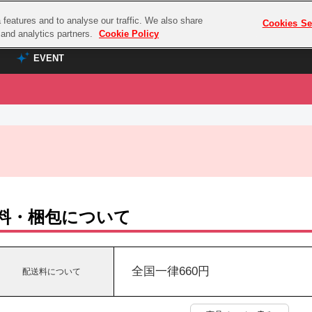
features and to analyse our traffic. We also share
プレミアム会員と
Cookies Se
g and analytics partners.
Cookie Policy
EVENT
EVENT
ラブライブ！シリーズ
プレミアム会員と
TOP
ASOBI TICKET
の達人
ラブライブ！
ラブライブ！サンシャイン‼
ASOBI STAGE
COMBAT
ラブライブ！虹ヶ咲学園スクールアイドル同好会
その他先行受付
クマン
ラブライブ！スーパースター!!
料・梱包について
コクラシック
アイドリッシュセブン
ノオマジック
モフモフパレード
ダムシリーズ
全国一律660円
配送料について
ゴンボール