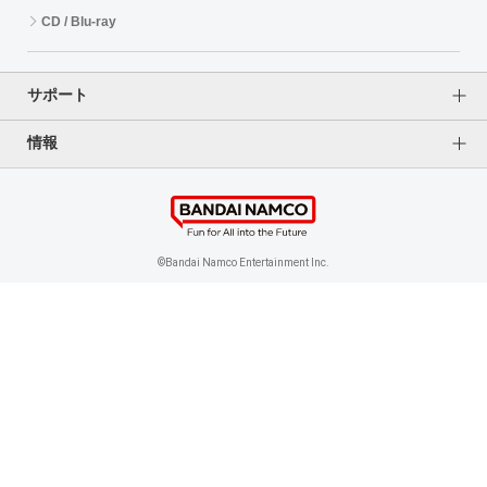
CD / Blu-ray
EVENT
サポート
ASOBI TICKET
ASOBI STAGE
情報
よくあるご質問（FAQ）
ご利用案内
その他先行受付
プライバシーオプション
ご利用規約
個人情報保護方針
特定商取引法に基づく表記
企業情報
©Bandai Namco Entertainment Inc.