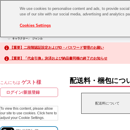
We use cookies to personalise content and ads, to provide social 
use of our site with our social media, advertising and analytics p
CHANNEL
STORE
EVENT
Cookies Settings
グッズ
ゲーム
電子書籍
CD / Blu-ray
キャラクター
ジャンル
CHANNEL
アイドルマスターシリーズ
イベントグッズ
【重要】二段階認証設定およびID・パスワード管理のお願い
ASOBI CHANNEL TOP
トイ・ホビー
【重要】「代金引換」決済および納品書同梱の終了のお知らせ
アイドルマスター
STORE
生活雑貨
アイドルマスター シンデレラガールズ
配送料・梱包につ
ゲスト様
こんにちは
ASOBI STORE TOP
アイドルマスター ミリオンライブ！
ログイン/新規登録
ゲーム
アイドルマスター SideM
配送料について
CD / Blu-ray
To view this content, please allow
our site to use cookies.
Click here to
アイドルマスター シャイニーカラーズ
adjust your Cookie Settings.
EVENT
学園アイドルマスター